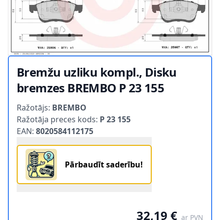
Bremžu uzliku kompl., Disku
bremzes BREMBO P 23 155
Product information
Ražotājs:
BREMBO
Ražotāja preces kods:
P 23 155
EAN:
8020584112175
Pārbaudīt saderību!
32,19 €
ar PVN