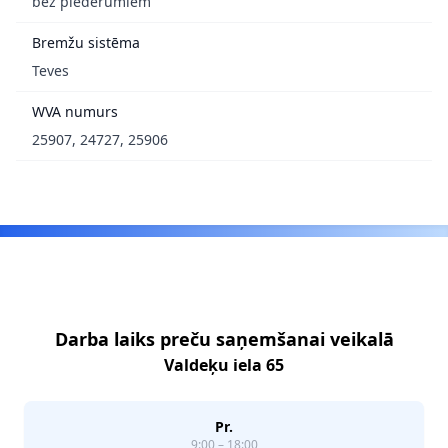
bez piederumiem
Bremžu sistēma
Teves
WVA numurs
25907, 24727, 25906
Footer
Darba laiks preču saņemšanai veikalā
Valdeķu iela 65
Pr.
9:00 – 18:00