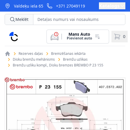
Katalogs
Valdeķu iela 65
+371 27049119
Meklēt
Mans Auto
CarParts
0
Pievienot auto
Rezerves daļas
Bremzēšanas iekārta
Disku bremžu mehānisms
Bremžu uzlikas
Bremžu uzliku kompl., Disku bremzes BREMBO P 23 155