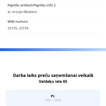
Papildu artikuls/Papildu info 2
ar virzuļa fiksatoru
WVA numurs
23155, 23154
Footer
Darba laiks preču saņemšanai veikalā
Valdeķu iela 65
Pr.
9:00 – 18:00