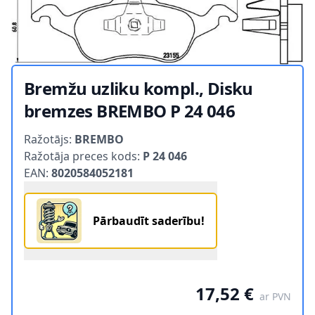
Bremžu uzliku kompl., Disku
bremzes BREMBO P 24 046
Product information
Ražotājs:
BREMBO
Ražotāja preces kods:
P 24 046
EAN:
8020584052181
Pārbaudīt saderību!
17,52 €
ar PVN