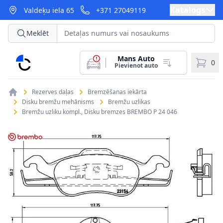
Katalogs
Valdeķu iela 65
+371 27049119
Meklēt
Mans Auto
CarParts
0
Pievienot auto
Rezerves daļas
Bremzēšanas iekārta
Disku bremžu mehānisms
Bremžu uzlikas
Bremžu uzliku kompl., Disku bremzes BREMBO P 24 046