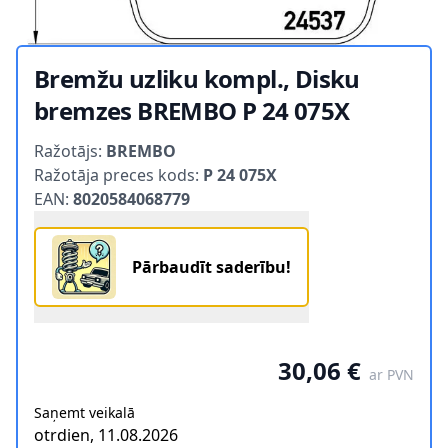
Bremžu uzliku kompl., Disku
bremzes BREMBO P 24 075X
Product information
Ražotājs:
BREMBO
Ražotāja preces kods:
P 24 075X
EAN:
8020584068779
Pārbaudīt saderību!
30,06 €
ar PVN
Saņemt veikalā
otrdien, 11.08.2026