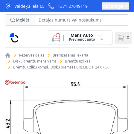
Katalogs
Valdeķu iela 65
+371 27049119
Meklēt
Mans Auto
CarParts
0
Pievienot auto
Rezerves daļas
Bremzēšanas iekārta
Disku bremžu mehānisms
Bremžu uzlikas
Bremžu uzliku kompl., Disku bremzes BREMBO P 24 075X