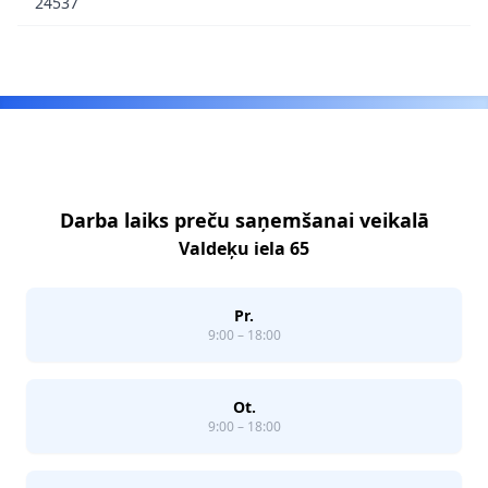
24537
Footer
Darba laiks preču saņemšanai veikalā
Valdeķu iela 65
Pr.
9:00 – 18:00
Ot.
9:00 – 18:00