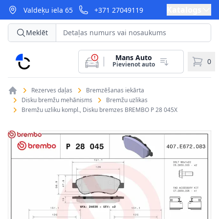
Katalogs
Valdeķu iela 65
+371 27049119
Meklēt
Mans Auto
CarParts
0
Pievienot auto
Rezerves daļas
Bremzēšanas iekārta
Disku bremžu mehānisms
Bremžu uzlikas
Bremžu uzliku kompl., Disku bremzes BREMBO P 28 045X