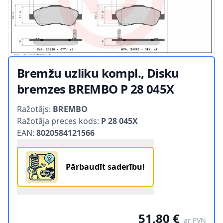
Bremžu uzliku kompl., Disku
bremzes BREMBO P 28 045X
Product information
Ražotājs:
BREMBO
Ražotāja preces kods:
P 28 045X
EAN:
8020584121566
Pārbaudīt saderību!
51,80 €
ar PVN