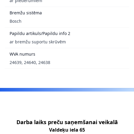
ar piederumiem
Bremžu sistēma
Bosch
Papildu artikuls/Papildu info 2
ar bremžu suportu skrūvēm
WVA numurs
24639, 24640, 24638
Footer
Darba laiks preču saņemšanai veikalā
Valdeķu iela 65