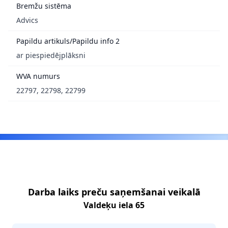
Bremžu sistēma
Advics
Papildu artikuls/Papildu info 2
ar piespiedējplāksni
WVA numurs
22797, 22798, 22799
Footer
Darba laiks preču saņemšanai veikalā
Valdeķu iela 65