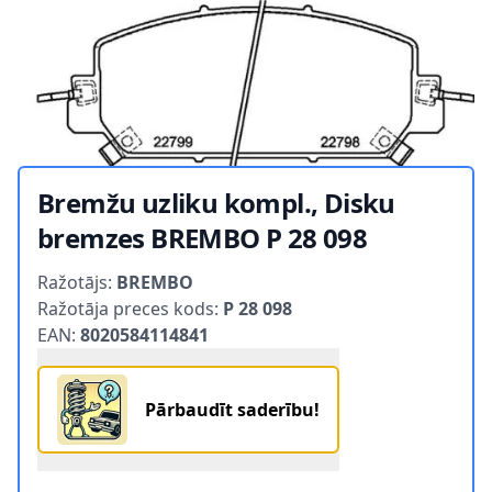
Bremžu uzliku kompl., Disku
bremzes BREMBO P 28 098
Product information
Ražotājs:
BREMBO
Ražotāja preces kods:
P 28 098
EAN:
8020584114841
Pārbaudīt saderību!