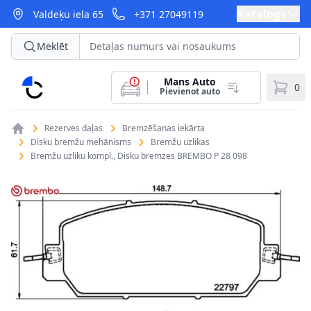
Katalogs
Valdeķu iela 65
+371 27049119
Meklēt
Mans Auto
CarParts
0
Pievienot auto
Rezerves daļas
Bremzēšanas iekārta
Disku bremžu mehānisms
Bremžu uzlikas
Bremžu uzliku kompl., Disku bremzes BREMBO P 28 098