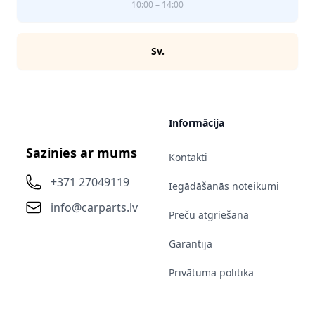
10:00 – 14:00
Sv.
Informācija
Sazinies ar mums
Kontakti
+371 27049119
Iegādāšanās noteikumi
info@carparts.lv
Preču atgriešana
Garantija
Privātuma politika