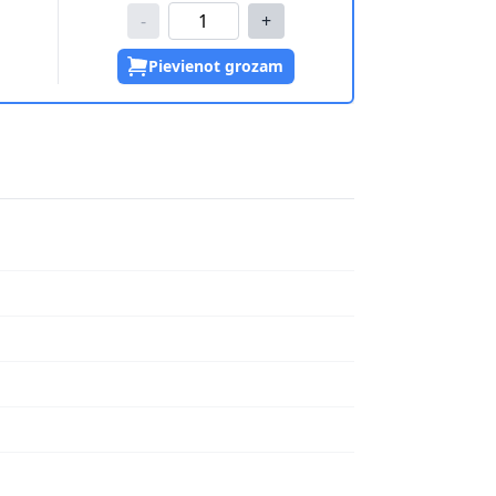
-
+
Pievienot grozam