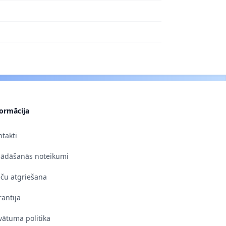
formācija
takti
gādāšanās noteikumi
eču atgriešana
antija
vātuma politika