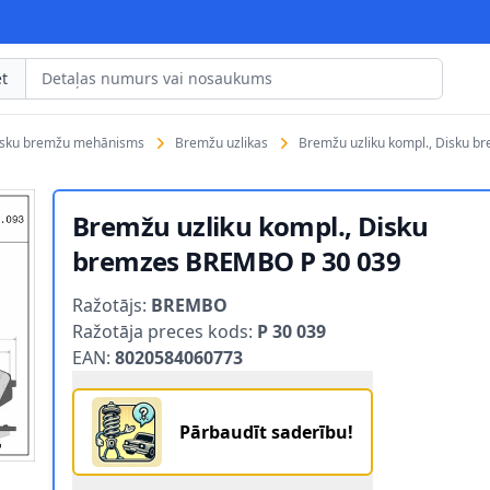
t
isku bremžu mehānisms
Bremžu uzlikas
Bremžu uzliku kompl., Disku 
Bremžu uzliku kompl., Disku
bremzes BREMBO P 30 039
Product information
Ražotājs:
BREMBO
Ražotāja preces kods:
P 30 039
EAN:
8020584060773
Pārbaudīt saderību!