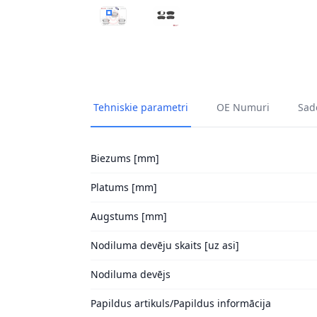
BREMŽU UZLIKU KOMPL., DISKU BREMZES B
BREMŽU UZLIKU KOMPL., DISKU
Tehniskie parametri
OE Numuri
Sade
Biezums [mm]
Platums [mm]
Augstums [mm]
Nodiluma devēju skaits [uz asi]
Nodiluma devējs
Papildus artikuls/Papildus informācija