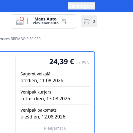
Katalogs
Mans Auto
0
Pievienot auto
bremzes BREMBO P 30 039
24,39 €
ar PVN
Saņemt veikalā
otrdien, 11.08.2026
Venipak kurjers
ceturtdien, 13.08.2026
Venipak pakomāts
trešdien, 12.08.2026
Pieejams:
6