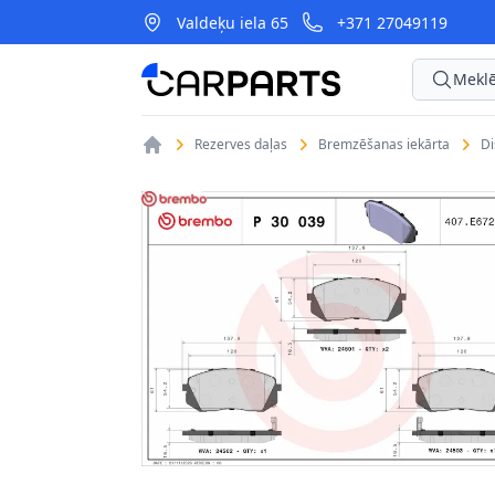
Valdeķu iela 65
+371 27049119
CarParts
Meklē
Rezerves daļas
Bremzēšanas iekārta
D