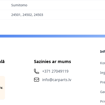
Sumitomo
24501, 24502, 24503
In
alā
Sazinies ar mums
Kon
+371 27049119
Ie
info@carparts.lv
Pr
Sv.
Gar
Pri