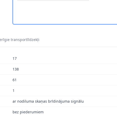
REMBO P 30 039 1
 BREMZES BREMBO P 30 039 2
rīgie transportlīdzekļi
17
138
61
1
ar nodiluma skaņas brīdinājuma signālu
bez piederumiem