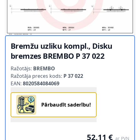
Bremžu uzliku kompl., Disku
bremzes BREMBO P 37 022
Product information
Ražotājs:
BREMBO
Ražotāja preces kods:
P 37 022
EAN:
8020584084069
Pārbaudīt saderību!
52,11 €
ar PVN