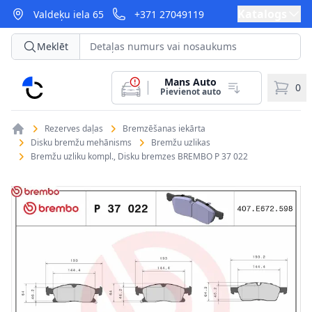
Katalogs
Valdeķu iela 65
+371 27049119
Meklēt
Mans Auto
CarParts
0
Pievienot auto
Rezerves daļas
Bremzēšanas iekārta
Disku bremžu mehānisms
Bremžu uzlikas
Bremžu uzliku kompl., Disku bremzes BREMBO P 37 022