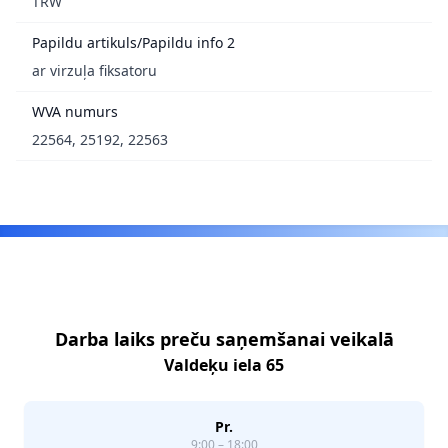
TRW
Papildu artikuls/Papildu info 2
ar virzuļa fiksatoru
WVA numurs
22564, 25192, 22563
Footer
Darba laiks preču saņemšanai veikalā
Valdeķu iela 65
Pr.
9:00 – 18:00