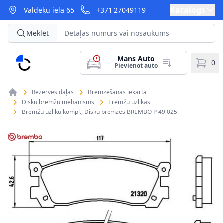
Katalogs
Valdeķu iela 65
+371 27049119
Meklēt
Mans Auto
CarParts
0
Pievienot auto
Rezerves daļas
Bremzēšanas iekārta
Disku bremžu mehānisms
Bremžu uzlikas
Bremžu uzliku kompl., Disku bremzes BREMBO P 49 025