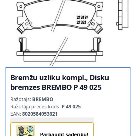
Bremžu uzliku kompl., Disku
bremzes BREMBO P 49 025
Product information
Ražotājs:
BREMBO
Ražotāja preces kods:
P 49 025
EAN:
8020584053621
Pārbaudīt saderību!