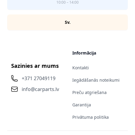
10:00 – 14:00
Sv.
Informācija
Sazinies ar mums
Kontakti
+371 27049119
Iegādāšanās noteikumi
info@carparts.lv
Preču atgriešana
Garantija
Privātuma politika