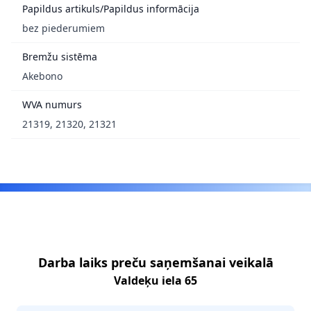
Papildus artikuls/Papildus informācija
bez piederumiem
Bremžu sistēma
Akebono
WVA numurs
21319, 21320, 21321
Footer
Darba laiks preču saņemšanai veikalā
Valdeķu iela 65