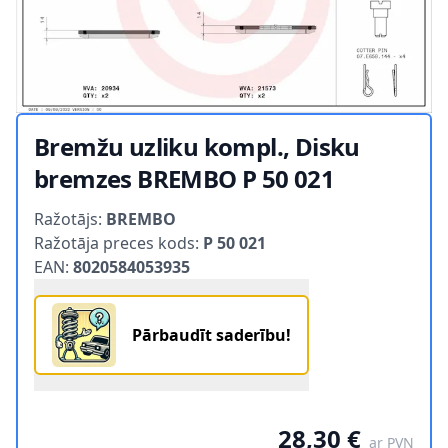
Bremžu uzliku kompl., Disku
bremzes BREMBO P 50 021
Product information
Ražotājs:
BREMBO
Ražotāja preces kods:
P 50 021
EAN:
8020584053935
Pārbaudīt saderību!
28,30 €
ar PVN