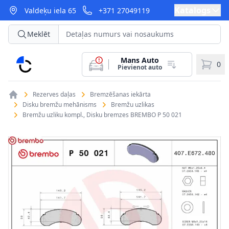
Katalogs
Valdeķu iela 65
+371 27049119
Meklēt
Mans Auto
CarParts
0
Pievienot auto
Rezerves daļas
Bremzēšanas iekārta
Disku bremžu mehānisms
Bremžu uzlikas
Bremžu uzliku kompl., Disku bremzes BREMBO P 50 021