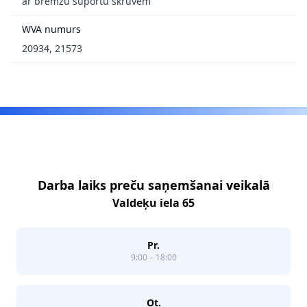
ar bremžu suportu skrūvēm
WVA numurs
20934, 21573
Footer
Darba laiks preču saņemšanai veikalā
Valdeķu iela 65
Pr.
9:00 – 18:00
Ot.