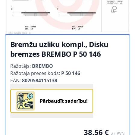
Bremžu uzliku kompl., Disku
bremzes BREMBO P 50 146
Product information
Ražotājs:
BREMBO
Ražotāja preces kods:
P 50 146
EAN:
8020584115138
Pārbaudīt saderību!
38,56 €
ar PVN