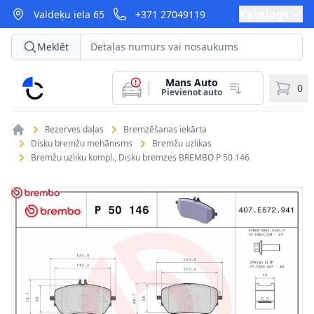
Katalogs
Valdeķu iela 65
+371 27049119
Meklēt
Mans Auto
CarParts
0
Pievienot auto
Rezerves daļas
Bremzēšanas iekārta
Disku bremžu mehānisms
Bremžu uzlikas
Bremžu uzliku kompl., Disku bremzes BREMBO P 50 146