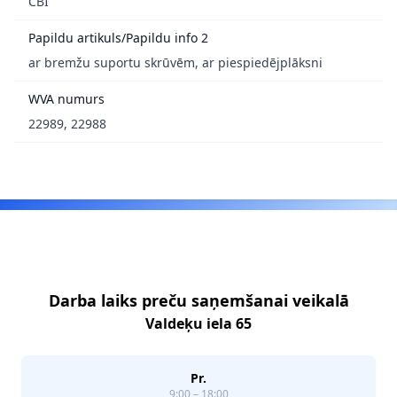
CBI
Papildu artikuls/Papildu info 2
ar bremžu suportu skrūvēm, ar piespiedējplāksni
WVA numurs
22989, 22988
Footer
Darba laiks preču saņemšanai veikalā
Valdeķu iela 65
Pr.
9:00 – 18:00