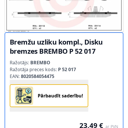
Bremžu uzliku kompl., Disku
bremzes BREMBO P 52 017
Product information
Ražotājs:
BREMBO
Ražotāja preces kods:
P 52 017
EAN:
8020584054475
Pārbaudīt saderību!
23,49 €
ar PVN