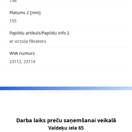
156
Platums 2 [mm]
155
Papildu artikuls/Papildu info 2
ar virzuļa fiksatoru
WVA numurs
23112, 23114
Footer
Darba laiks preču saņemšanai veikalā
Valdeķu iela 65