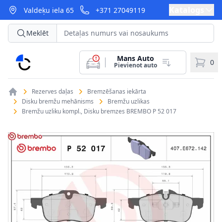
Katalogs
Valdeķu iela 65
+371 27049119
Meklēt
Mans Auto
CarParts
0
Pievienot auto
Rezerves daļas
Bremzēšanas iekārta
Disku bremžu mehānisms
Bremžu uzlikas
Bremžu uzliku kompl., Disku bremzes BREMBO P 52 017