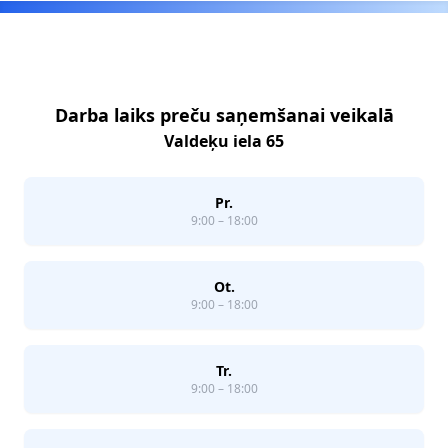
Footer
Darba laiks preču saņemšanai veikalā
Valdeķu iela 65
Pr.
9:00 – 18:00
Ot.
9:00 – 18:00
Tr.
9:00 – 18:00