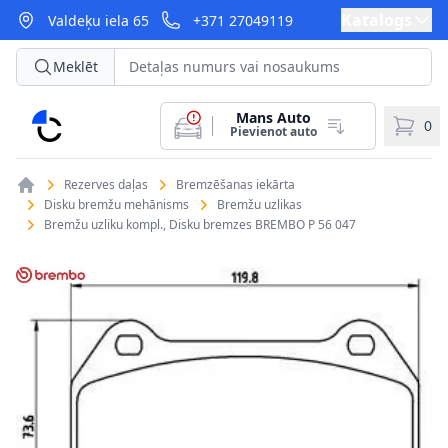
Katalogs
Valdeķu iela 65
+371 27049119
Meklēt
Mans Auto
CarParts
0
Pievienot auto
Rezerves daļas
Bremzēšanas iekārta
Disku bremžu mehānisms
Bremžu uzlikas
Bremžu uzliku kompl., Disku bremzes BREMBO P 56 047