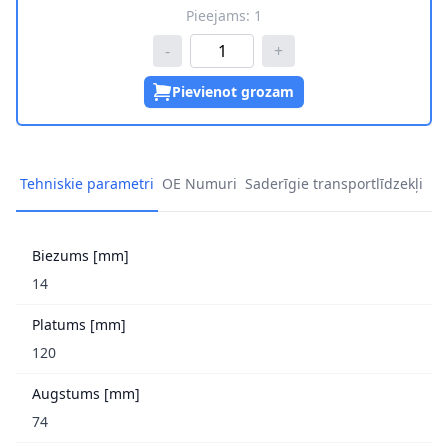
Pieejams:
1
-
+
Pievienot grozam
Tehniskie parametri
OE Numuri
Saderīgie transportlīdzekļi
Biezums [mm]
14
Platums [mm]
120
Augstums [mm]
74