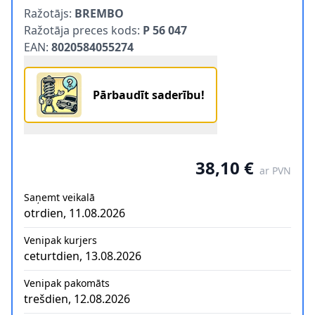
Product information
Ražotājs:
BREMBO
Ražotāja preces kods:
P 56 047
EAN:
8020584055274
Pārbaudīt saderību!
38,10 €
ar PVN
Saņemt veikalā
otrdien, 11.08.2026
Venipak kurjers
ceturtdien, 13.08.2026
Venipak pakomāts
trešdien, 12.08.2026