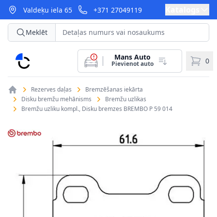
Katalogs
Valdeķu iela 65
+371 27049119
Meklēt
Mans Auto
CarParts
0
Pievienot auto
Rezerves daļas
Bremzēšanas iekārta
Disku bremžu mehānisms
Bremžu uzlikas
Bremžu uzliku kompl., Disku bremzes BREMBO P 59 014