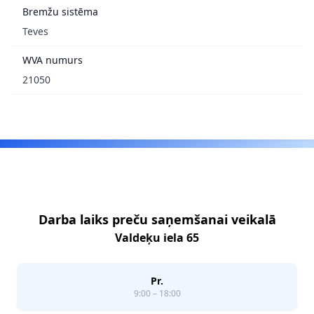
Bremžu sistēma
Teves
WVA numurs
21050
Footer
Darba laiks preču saņemšanai veikalā
Valdeķu iela 65
Pr.
9:00 – 18:00