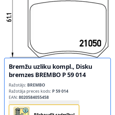
Bremžu uzliku kompl., Disku
bremzes BREMBO P 59 014
Product information
Ražotājs:
BREMBO
Ražotāja preces kods:
P 59 014
EAN:
8020584055458
Pārbaudīt saderību!