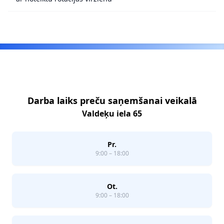
Footer
Darba laiks preču saņemšanai veikalā
Valdeķu iela 65
Pr.
9:00 – 18:00
Ot.
9:00 – 18:00