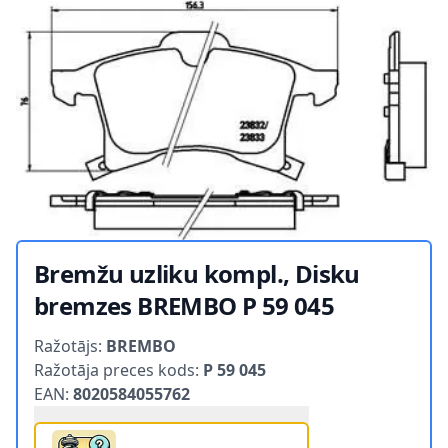
Bremžu uzliku kompl., Disku
bremzes BREMBO P 59 045
Product information
Ražotājs:
BREMBO
Ražotāja preces kods:
P 59 045
EAN:
8020584055762