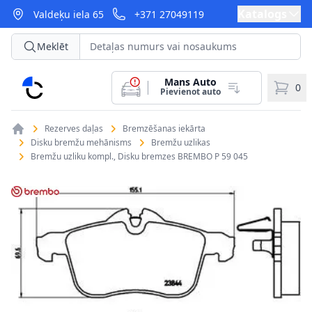
Katalogs
Valdeķu iela 65
+371 27049119
Meklēt
Mans Auto
CarParts
0
Pievienot auto
Rezerves daļas
Bremzēšanas iekārta
Disku bremžu mehānisms
Bremžu uzlikas
Bremžu uzliku kompl., Disku bremzes BREMBO P 59 045