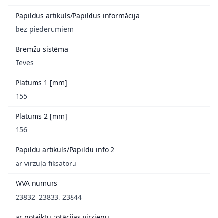
Papildus artikuls/Papildus informācija
bez piederumiem
Bremžu sistēma
Teves
Platums 1 [mm]
155
Platums 2 [mm]
156
Papildu artikuls/Papildu info 2
ar virzuļa fiksatoru
WVA numurs
23832, 23833, 23844
ar noteiktu rotācijas virzienu