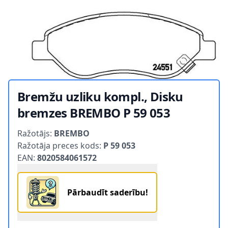
Bremžu uzliku kompl., Disku
bremzes BREMBO P 59 053
Product information
Ražotājs:
BREMBO
Ražotāja preces kods:
P 59 053
EAN:
8020584061572
Pārbaudīt saderību!