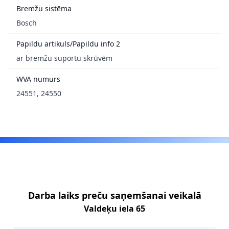
Bremžu sistēma
Bosch
Papildu artikuls/Papildu info 2
ar bremžu suportu skrūvēm
WVA numurs
24551, 24550
Footer
Darba laiks preču saņemšanai veikalā
Valdeķu iela 65