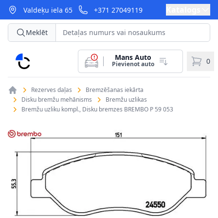
Katalogs
Valdeķu iela 65
+371 27049119
Meklēt
Mans Auto
CarParts
0
Pievienot auto
Rezerves daļas
Bremzēšanas iekārta
Disku bremžu mehānisms
Bremžu uzlikas
Bremžu uzliku kompl., Disku bremzes BREMBO P 59 053