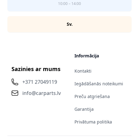
10:00 – 14:00
Sv.
Informācija
Sazinies ar mums
Kontakti
+371 27049119
Iegādāšanās noteikumi
info@carparts.lv
Preču atgriešana
Garantija
Privātuma politika