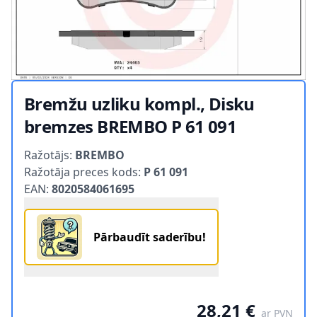
Bremžu uzliku kompl., Disku
bremzes BREMBO P 61 091
Product information
Ražotājs:
BREMBO
Ražotāja preces kods:
P 61 091
EAN:
8020584061695
Pārbaudīt saderību!
28,21 €
ar PVN