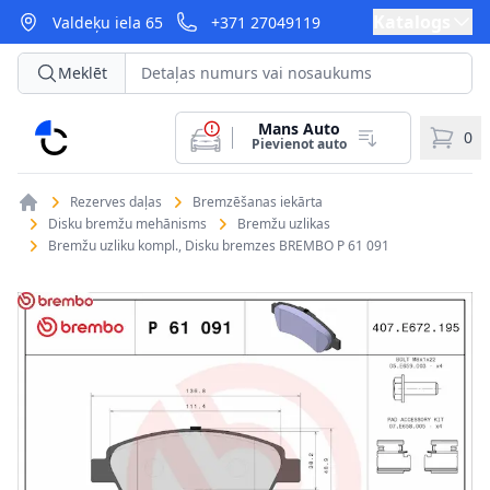
Katalogs
Valdeķu iela 65
+371 27049119
Meklēt
Mans Auto
CarParts
0
Pievienot auto
Rezerves daļas
Bremzēšanas iekārta
Disku bremžu mehānisms
Bremžu uzlikas
Bremžu uzliku kompl., Disku bremzes BREMBO P 61 091