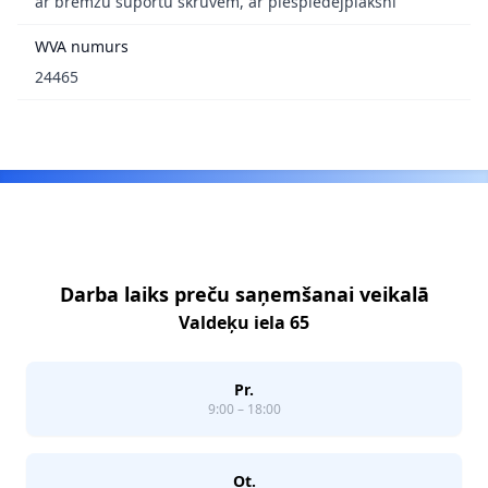
ar bremžu suportu skrūvēm, ar piespiedējplāksni
WVA numurs
24465
Footer
Darba laiks preču saņemšanai veikalā
Valdeķu iela 65
Pr.
9:00 – 18:00
Ot.