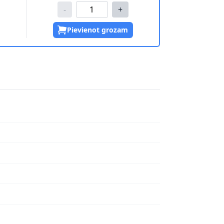
-
+
Pievienot grozam