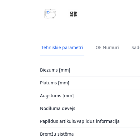
BREMŽU UZLIKU KOMPL., DISKU BREMZES B
BREMŽU UZLIKU KOMPL., DISKU
Tehniskie parametri
OE Numuri
Sade
Biezums [mm]
Platums [mm]
Augstums [mm]
Nodiluma devējs
Papildus artikuls/Papildus informācija
Bremžu sistēma