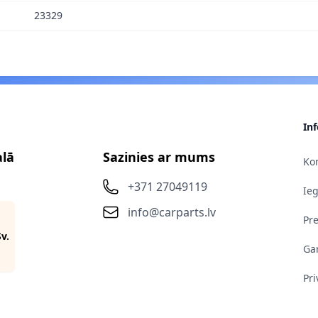
23329
In
alā
Sazinies ar mums
Kon
+371 27049119
Ie
info@carparts.lv
Pr
Sv.
Gar
Pri