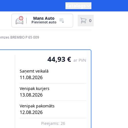
Katalogs
Mans Auto
0
Pievienot auto
bremzes BREMBO P 65 009
44,93 €
ar PVN
Saņemt veikalā
11.08.2026
Venipak kurjers
13.08.2026
Venipak pakomāts
12.08.2026
Pieejams:
26