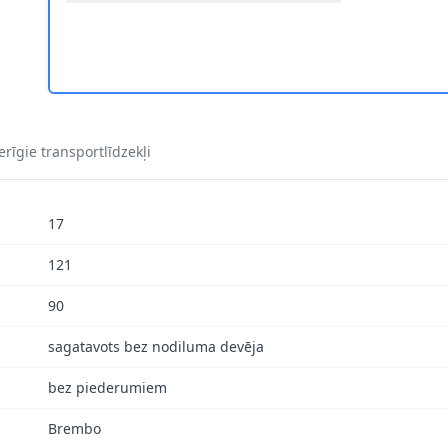
REMBO P 65 009 1
 BREMZES BREMBO P 65 009 2
rīgie transportlīdzekļi
17
121
90
sagatavots bez nodiluma devēja
bez piederumiem
Brembo