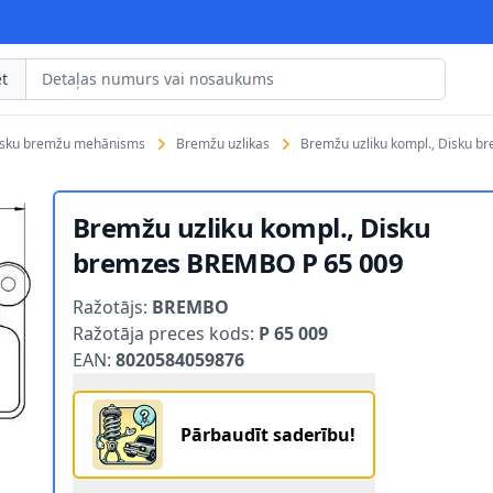
t
isku bremžu mehānisms
Bremžu uzlikas
Bremžu uzliku kompl., Disku 
Bremžu uzliku kompl., Disku
bremzes BREMBO P 65 009
Product information
Ražotājs:
BREMBO
Ražotāja preces kods:
P 65 009
EAN:
8020584059876
Pārbaudīt saderību!