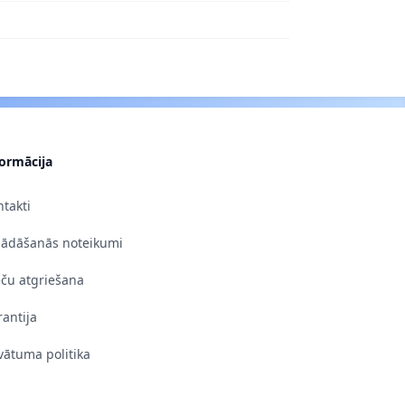
formācija
takti
gādāšanās noteikumi
eču atgriešana
antija
vātuma politika