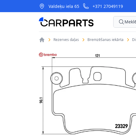
Valdeķu iela 65
+371 27049119
CarParts
Meklē
Rezerves daļas
Bremzēšanas iekārta
D