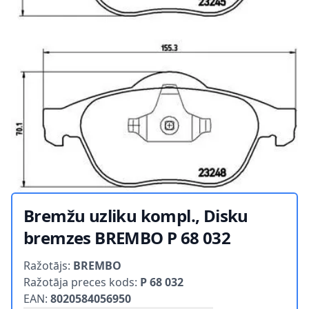
Bremžu uzliku kompl., Disku
bremzes BREMBO P 68 032
Product information
Ražotājs:
BREMBO
Ražotāja preces kods:
P 68 032
EAN:
8020584056950