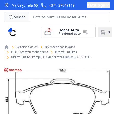
Katalogs
Valdeķu iela 65
+371 27049119
Meklēt
Mans Auto
CarParts
0
Pievienot auto
Rezerves daļas
Bremzēšanas iekārta
Disku bremžu mehānisms
Bremžu uzlikas
Bremžu uzliku kompl., Disku bremzes BREMBO P 68 032