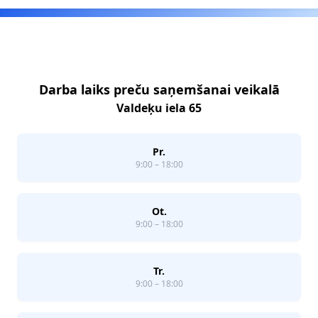
Footer
Darba laiks preču saņemšanai veikalā
Valdeķu iela 65
Pr.
9:00 – 18:00
Ot.
9:00 – 18:00
Tr.
9:00 – 18:00