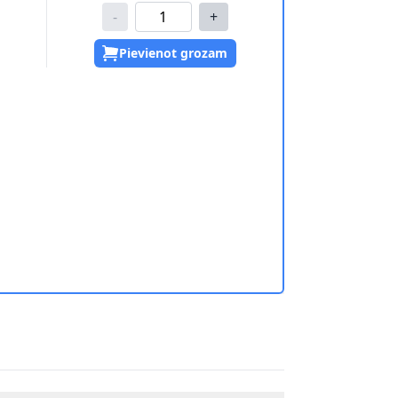
-
+
Pievienot grozam