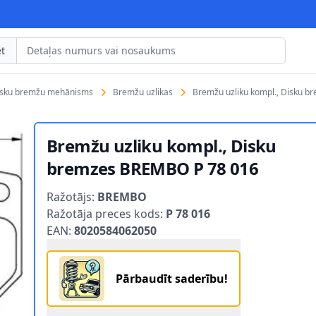
t
isku bremžu mehānisms
Bremžu uzlikas
Bremžu uzliku kompl., Disku 
Bremžu uzliku kompl., Disku
bremzes BREMBO P 78 016
Product information
Ražotājs:
BREMBO
Ražotāja preces kods:
P 78 016
EAN:
8020584062050
Pārbaudīt saderību!