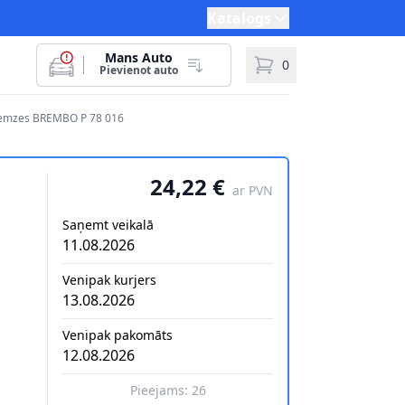
Katalogs
Mans Auto
0
Pievienot auto
bremzes BREMBO P 78 016
24,22 €
ar PVN
Saņemt veikalā
11.08.2026
Venipak kurjers
13.08.2026
Venipak pakomāts
12.08.2026
Pieejams:
26