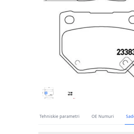
BREMŽU UZLIKU KOMPL., DISKU BREMZES B
BREMŽU UZLIKU KOMPL., DISKU
Tehniskie parametri
OE Numuri
Sade