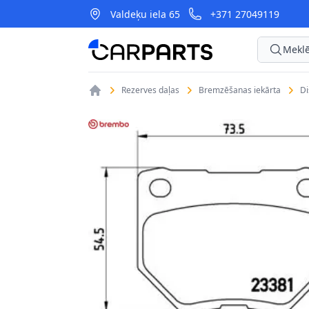
Valdeķu iela 65
+371 27049119
CarParts
Meklē
Rezerves daļas
Bremzēšanas iekārta
D