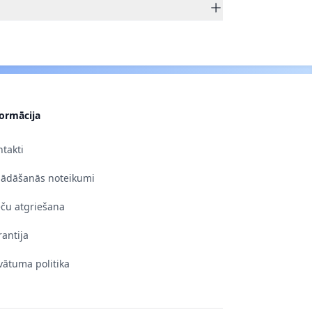
formācija
takti
gādāšanās noteikumi
eču atgriešana
antija
vātuma politika