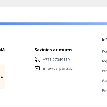
In
alā
Sazinies ar mums
Kon
+371 27049119
Ie
info@carparts.lv
Pr
Sv.
Gar
Pri