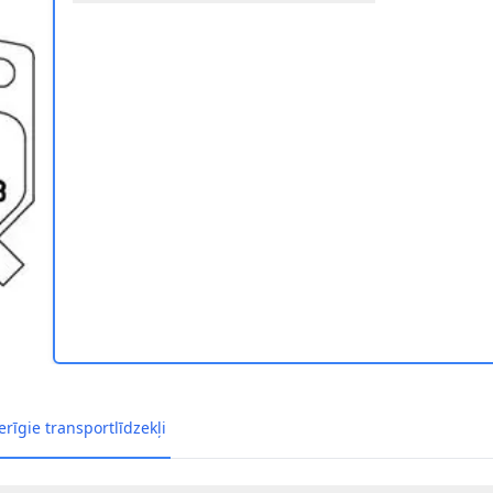
REMBO P 78 016 1
 BREMZES BREMBO P 78 016 2
rīgie transportlīdzekļi