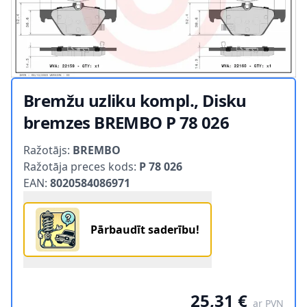
Bremžu uzliku kompl., Disku
bremzes BREMBO P 78 026
Product information
Ražotājs:
BREMBO
Ražotāja preces kods:
P 78 026
EAN:
8020584086971
Pārbaudīt saderību!
25,31 €
ar PVN