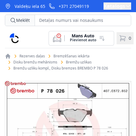
Katalogs
Valdeķu iela 65
+371 27049119
Meklēt
Mans Auto
CarParts
0
Pievienot auto
Rezerves daļas
Bremzēšanas iekārta
Disku bremžu mehānisms
Bremžu uzlikas
Bremžu uzliku kompl., Disku bremzes BREMBO P 78 026