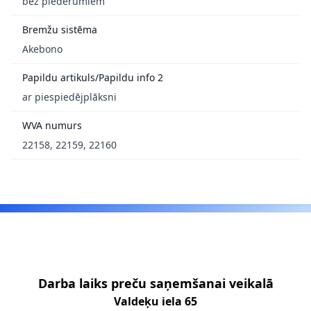
bez piederumiem
Bremžu sistēma
Akebono
Papildu artikuls/Papildu info 2
ar piespiedējplāksni
WVA numurs
22158, 22159, 22160
Footer
Darba laiks preču saņemšanai veikalā
Valdeķu iela 65