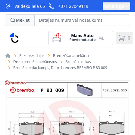
Katalogs
Valdeķu iela 65
+371 27049119
Meklēt
Mans Auto
CarParts
0
Pievienot auto
Rezerves daļas
Bremzēšanas iekārta
Disku bremžu mehānisms
Bremžu uzlikas
Bremžu uzliku kompl., Disku bremzes BREMBO P 83 009