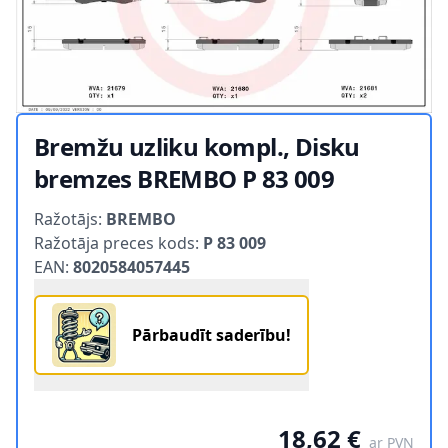
Bremžu uzliku kompl., Disku
bremzes BREMBO P 83 009
Product information
Ražotājs:
BREMBO
Ražotāja preces kods:
P 83 009
EAN:
8020584057445
Pārbaudīt saderību!
18,62 €
ar PVN