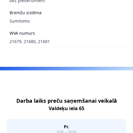
bez piederumiem
Bremžu sistēma
Sumitomo
WVA numurs
21679, 21680, 21681
Footer
Darba laiks preču saņemšanai veikalā
Valdeķu iela 65
Pr.
9:00 – 18:00