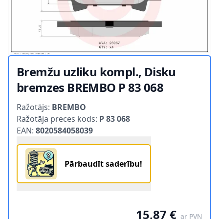
Bremžu uzliku kompl., Disku
bremzes BREMBO P 83 068
Product information
Ražotājs:
BREMBO
Ražotāja preces kods:
P 83 068
EAN:
8020584058039
Pārbaudīt saderību!
15,87 €
ar PVN