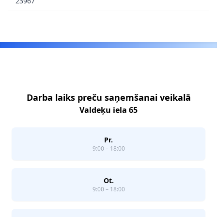
23967
Footer
Darba laiks preču saņemšanai veikalā
Valdeķu iela 65
Pr.
9:00 – 18:00
Ot.
9:00 – 18:00