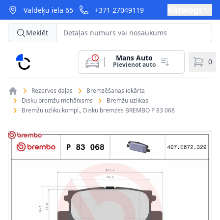
Katalogs
Valdeķu iela 65
+371 27049119
Meklēt
Mans Auto
CarParts
0
Pievienot auto
Rezerves daļas
Bremzēšanas iekārta
Disku bremžu mehānisms
Bremžu uzlikas
Bremžu uzliku kompl., Disku bremzes BREMBO P 83 068