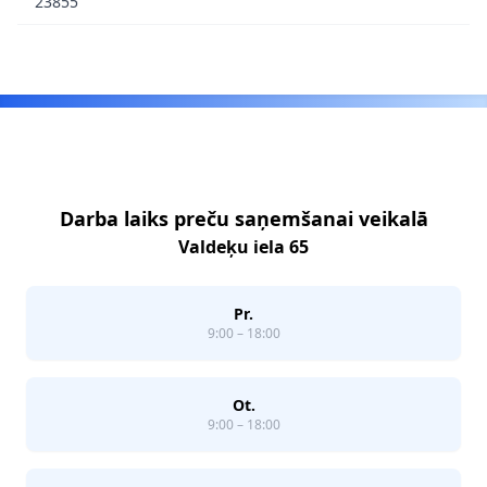
23855
Footer
Darba laiks preču saņemšanai veikalā
Valdeķu iela 65
Pr.
9:00 – 18:00
Ot.
9:00 – 18:00