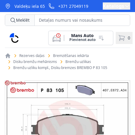
Katalogs
Valdeķu iela 65
+371 27049119
Meklēt
Mans Auto
CarParts
0
Pievienot auto
Rezerves daļas
Bremzēšanas iekārta
Disku bremžu mehānisms
Bremžu uzlikas
Bremžu uzliku kompl., Disku bremzes BREMBO P 83 105