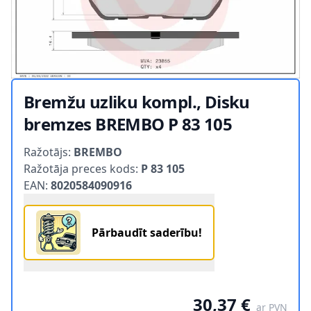
Bremžu uzliku kompl., Disku
bremzes BREMBO P 83 105
Product information
Ražotājs:
BREMBO
Ražotāja preces kods:
P 83 105
EAN:
8020584090916
Pārbaudīt saderību!
30,37 €
ar PVN