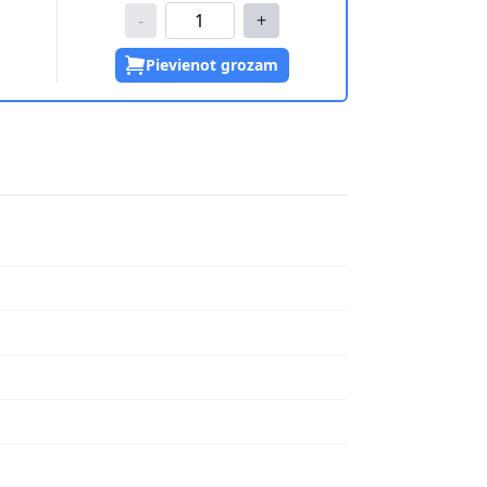
-
+
Pievienot grozam