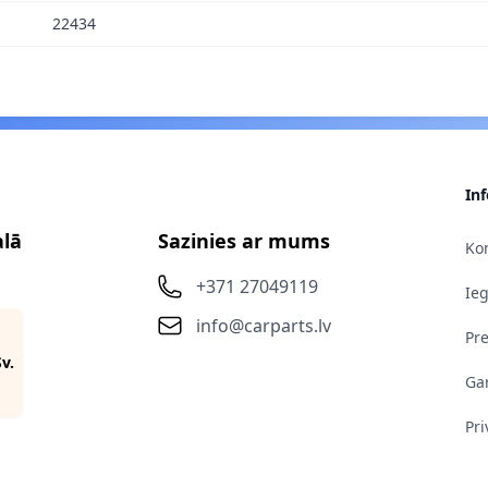
22434
In
alā
Sazinies ar mums
Kon
+371 27049119
Ie
info@carparts.lv
Pr
Sv.
Gar
Pri