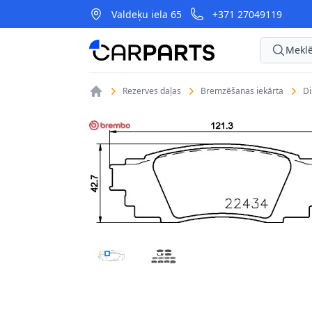
Valdeķu iela 65
+371 27049119
CarParts
Meklē
Rezerves daļas
Bremzēšanas iekārta
D
BREMŽU UZLIKU KOMPL., DISKU BREMZES B
BREMŽU UZLIKU KOMPL., DISKU