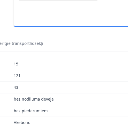
rīgie transportlīdzekļi
15
121
43
bez nodiluma devēja
bez piederumiem
Akebono