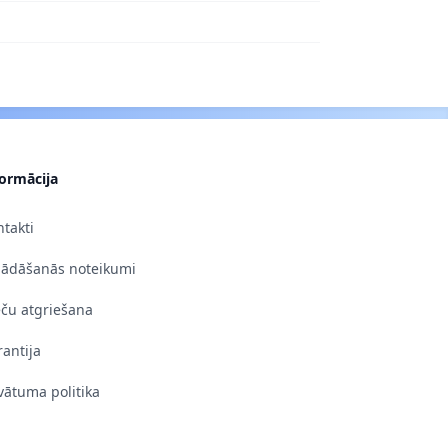
formācija
takti
gādāšanās noteikumi
eču atgriešana
antija
vātuma politika