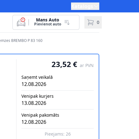
Katalogs
Mans Auto
0
Pievienot auto
bremzes BREMBO P 83 160
23,52 €
ar PVN
Saņemt veikalā
12.08.2026
Venipak kurjers
13.08.2026
Venipak pakomāts
12.08.2026
Pieejams:
26