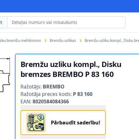
t
isku bremžu mehānisms
Bremžu uzlikas
Bremžu uzliku kompl., Disku 
Bremžu uzliku kompl., Disku
bremzes BREMBO P 83 160
Product information
Ražotājs:
BREMBO
Ražotāja preces kods:
P 83 160
EAN:
8020584084366
REMBO P 83 160 1
 BREMZES BREMBO P 83 160 2
Pārbaudīt saderību!