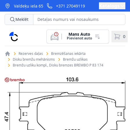
Katalogs
Valdeķu iela 65
+371 27049119
Meklēt
Mans Auto
CarParts
0
Pievienot auto
Rezerves daļas
Bremzēšanas iekārta
Disku bremžu mehānisms
Bremžu uzlikas
Bremžu uzliku kompl., Disku bremzes BREMBO P 83 174