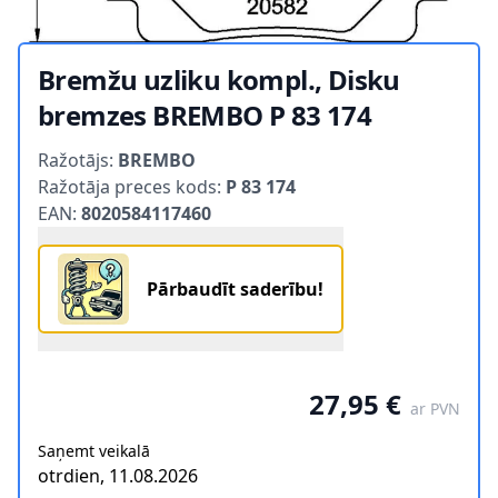
Bremžu uzliku kompl., Disku
bremzes BREMBO P 83 174
Product information
Ražotājs:
BREMBO
Ražotāja preces kods:
P 83 174
EAN:
8020584117460
Pārbaudīt saderību!
27,95 €
ar PVN
Saņemt veikalā
otrdien, 11.08.2026