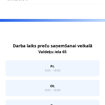
Footer
Darba laiks preču saņemšanai veikalā
Valdeķu iela 65
Pr.
9:00 – 18:00
Ot.
9:00 – 18:00