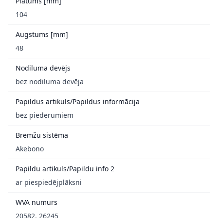
Platums [mm]
104
Augstums [mm]
48
Nodiluma devējs
bez nodiluma devēja
Papildus artikuls/Papildus informācija
bez piederumiem
Bremžu sistēma
Akebono
Papildu artikuls/Papildu info 2
ar piespiedējplāksni
WVA numurs
20582, 26245