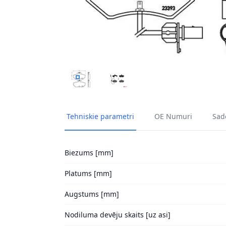
BREMŽU UZLIKU KOMPL., DISKU BREMZES B
BREMŽU UZLIKU KOMPL., DISKU
Tehniskie parametri
OE Numuri
Sade
Biezums [mm]
Platums [mm]
Augstums [mm]
Nodiluma devēju skaits [uz asi]