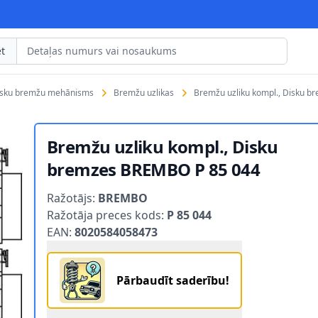
t
isku bremžu mehānisms
Bremžu uzlikas
Bremžu uzliku kompl., Disku 
Bremžu uzliku kompl., Disku
bremzes BREMBO P 85 044
Product information
Ražotājs:
BREMBO
Ražotāja preces kods:
P 85 044
EAN:
8020584058473
Pārbaudīt saderību!