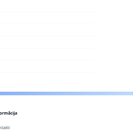
formācija
takti