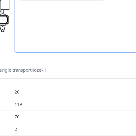
REMBO P 85 044 1
 BREMZES BREMBO P 85 044 2
rīgie transportlīdzekļi
20
119
70
2