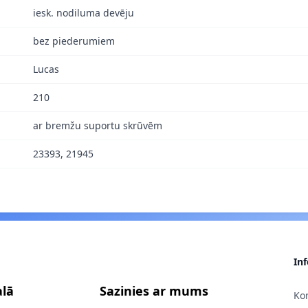
iesk. nodiluma devēju
bez piederumiem
Lucas
210
ar bremžu suportu skrūvēm
23393, 21945
In
alā
Sazinies ar mums
Kon