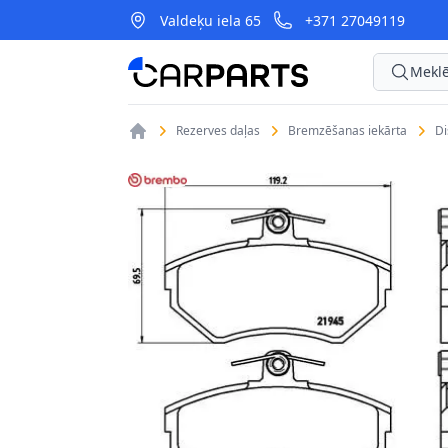
Valdeķu iela 65
+371 27049119
CarParts
Meklē
Rezerves daļas
Bremzēšanas iekārta
D