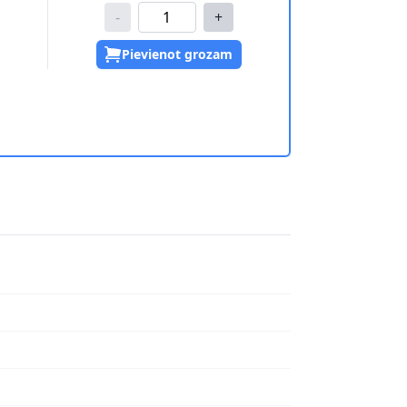
-
+
Pievienot grozam