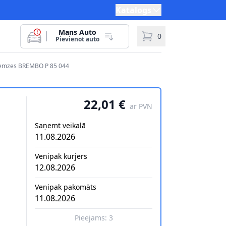
Katalogs
Mans Auto
0
Pievienot auto
bremzes BREMBO P 85 044
22,01 €
ar PVN
Saņemt veikalā
11.08.2026
Venipak kurjers
12.08.2026
Venipak pakomāts
11.08.2026
Pieejams:
3