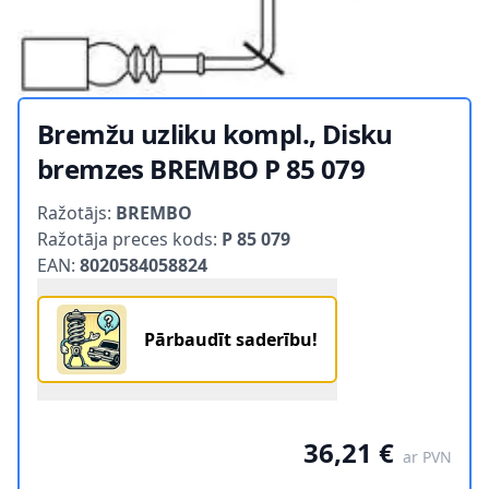
Bremžu uzliku kompl., Disku
bremzes BREMBO P 85 079
Product information
Ražotājs:
BREMBO
Ražotāja preces kods:
P 85 079
EAN:
8020584058824
Pārbaudīt saderību!
36,21 €
ar PVN