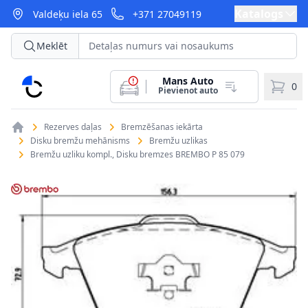
Katalogs
Valdeķu iela 65
+371 27049119
Meklēt
Mans Auto
CarParts
0
Pievienot auto
Rezerves daļas
Bremzēšanas iekārta
Disku bremžu mehānisms
Bremžu uzlikas
Bremžu uzliku kompl., Disku bremzes BREMBO P 85 079