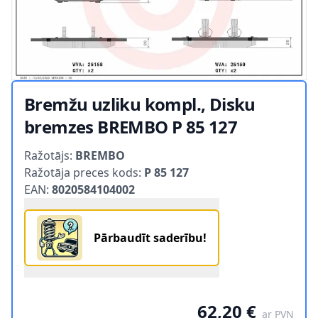
Bremžu uzliku kompl., Disku
bremzes BREMBO P 85 127
Product information
Ražotājs:
BREMBO
Ražotāja preces kods:
P 85 127
EAN:
8020584104002
Pārbaudīt saderību!
62,20 €
ar PVN