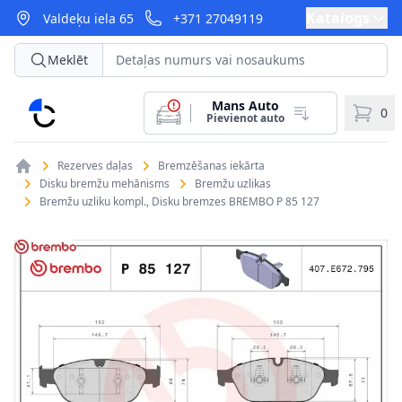
Katalogs
Valdeķu iela 65
+371 27049119
Meklēt
Mans Auto
CarParts
0
Pievienot auto
Rezerves daļas
Bremzēšanas iekārta
Disku bremžu mehānisms
Bremžu uzlikas
Bremžu uzliku kompl., Disku bremzes BREMBO P 85 127