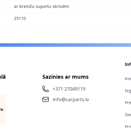
ar bremžu suportu skrūvēm
25110
In
alā
Sazinies ar mums
Kon
+371 27049119
Ie
info@carparts.lv
Pr
Sv.
Gar
Pri