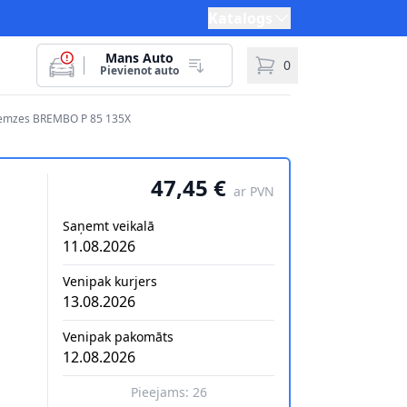
Katalogs
Mans Auto
0
Pievienot auto
bremzes BREMBO P 85 135X
47,45 €
ar PVN
Saņemt veikalā
11.08.2026
Venipak kurjers
13.08.2026
Venipak pakomāts
12.08.2026
Pieejams:
26