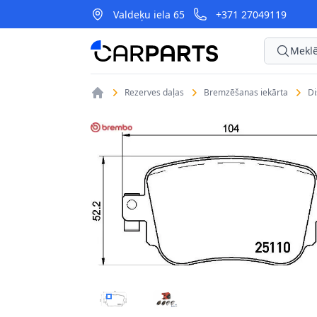
Valdeķu iela 65
+371 27049119
CarParts
Meklē
Rezerves daļas
Bremzēšanas iekārta
D
BREMŽU UZLIKU KOMPL., DISKU BREMZES B
BREMŽU UZLIKU KOMPL., DISKU