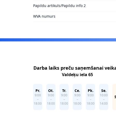
Papildu artikuls/Papildu info 2
WVA numurs
Footer
Darba laiks preču saņemšanai veik
Valdeķu iela 65
Pr.
Ot.
Tr.
Ce.
Pk.
Se.
9:00
9:00
9:00
9:00
9:00
10:00
–
–
–
–
–
–
18:00
18:00
18:00
18:00
18:00
14:00