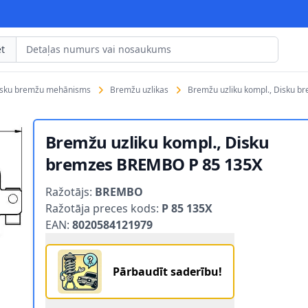
t
isku bremžu mehānisms
Bremžu uzlikas
Bremžu uzliku kompl., Disku 
Bremžu uzliku kompl., Disku
bremzes BREMBO P 85 135X
Product information
Ražotājs:
BREMBO
Ražotāja preces kods:
P 85 135X
EAN:
8020584121979
Pārbaudīt saderību!
REMBO P 85 135X 1
 BREMZES BREMBO P 85 135X 2