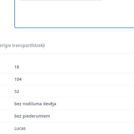
rīgie transportlīdzekļi
18
104
52
bez nodiluma devēja
bez piederumiem
Lucas