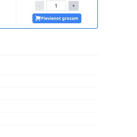
-
+
Pievienot grozam