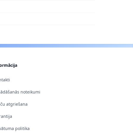
formācija
takti
gādāšanās noteikumi
eču atgriešana
antija
vātuma politika