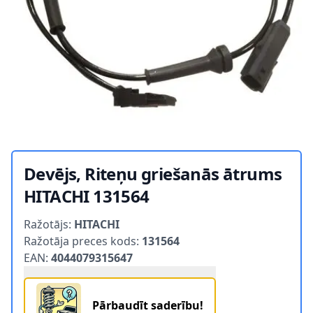
Devējs, Riteņu griešanās ātrums
HITACHI 131564
Product information
Ražotājs:
HITACHI
Ražotāja preces kods:
131564
EAN:
4044079315647
Pārbaudīt saderību!