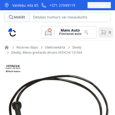
Katalogs
Valdeķu iela 65
+371 27049119
Meklēt
Mans Auto
CarParts
0
Pievienot auto
Rezerves daļas
Elektroiekārta
Devēji
Devējs, Riteņu griešanās ātrums HITACHI 131564