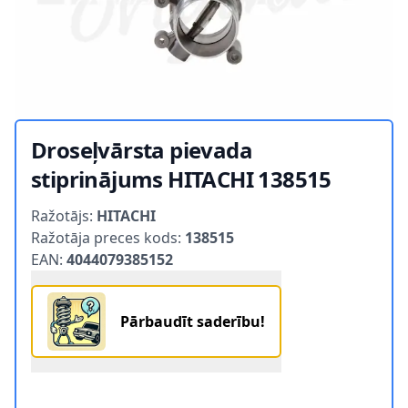
Droseļvārsta pievada
stiprinājums HITACHI 138515
Product information
Ražotājs:
HITACHI
Ražotāja preces kods:
138515
EAN:
4044079385152
Pārbaudīt saderību!