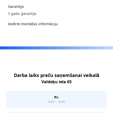
Garantija
5 gadu garantija
Ievērot montāžas informāciju
Footer
Darba laiks preču saņemšanai veikalā
Valdeķu iela 65
Pr.
9:00 – 18:00