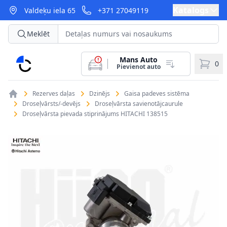
Katalogs
Valdeķu iela 65
+371 27049119
Meklēt
Mans Auto
CarParts
0
Pievienot auto
Rezerves daļas
Dzinējs
Gaisa padeves sistēma
Droseļvārsts/-devējs
Droseļvārsta savienotājcaurule
Droseļvārsta pievada stiprinājums HITACHI 138515