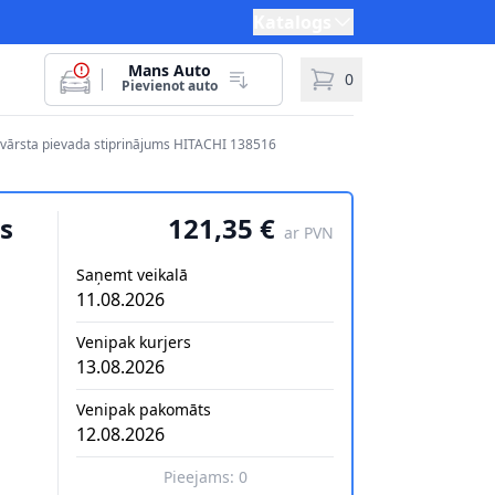
Katalogs
Mans Auto
0
Pievienot auto
vārsta pievada stiprinājums HITACHI 138516
s
121,35 €
ar PVN
Saņemt veikalā
11.08.2026
Venipak kurjers
13.08.2026
Venipak pakomāts
12.08.2026
Pieejams:
0