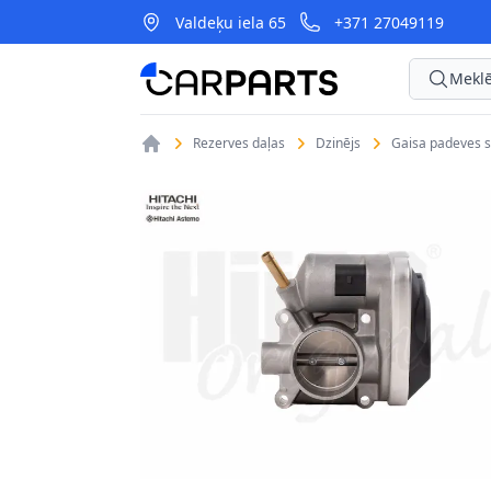
Valdeķu iela 65
+371 27049119
CarParts
Meklē
Rezerves daļas
Dzinējs
Gaisa padeves 