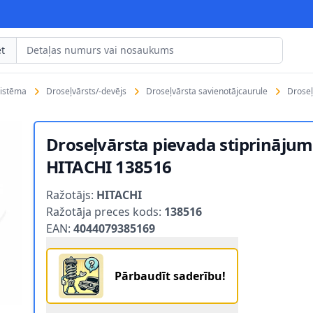
t
sistēma
Droseļvārsts/-devējs
Droseļvārsta savienotājcaurule
Droseļ
Droseļvārsta pievada stiprinājum
HITACHI 138516
Product information
Ražotājs:
HITACHI
Ražotāja preces kods:
138516
EAN:
4044079385169
Pārbaudīt saderību!