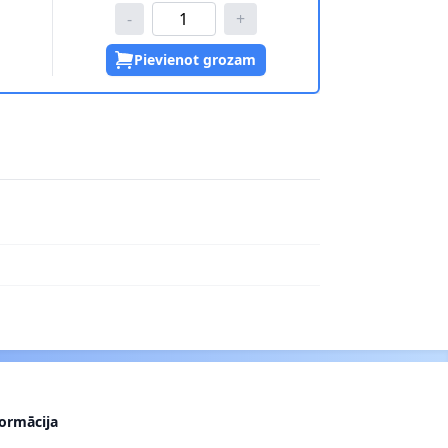
-
+
Pievienot grozam
formācija