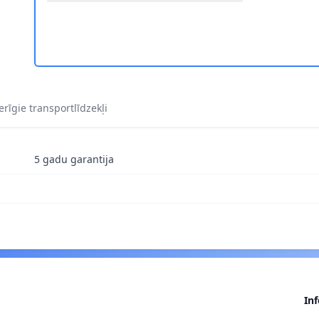
CHI 138516 1
ĀJUMS HITACHI 138516 2
DA STIPRINĀJUMS HITACHI 138516 3
STA PIEVADA STIPRINĀJUMS HITACHI 138516 4
rīgie transportlīdzekļi
5 gadu garantija
In