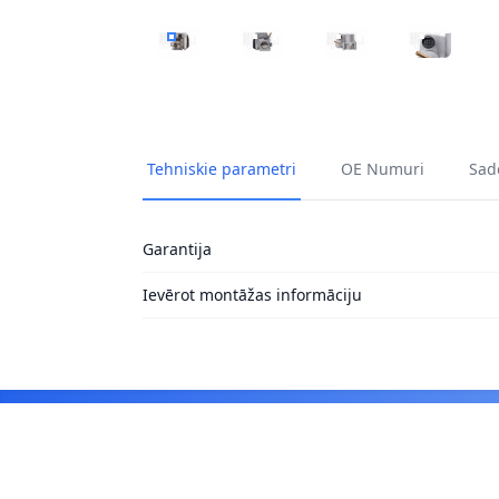
DROSEĻVĀRSTA PIEVADA STIPRINĀJUMS HITA
DROSEĻVĀRSTA PIEVADA STIPRIN
DROSEĻVĀRSTA PIEVA
DROSEĻVĀR
Tehniskie parametri
OE Numuri
Sade
Garantija
Ievērot montāžas informāciju
Footer