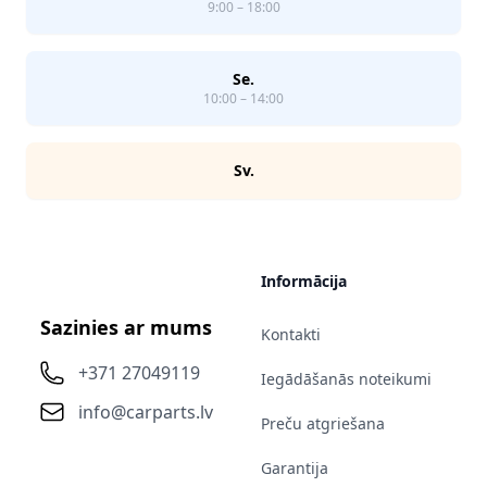
9:00 – 18:00
Se.
10:00 – 14:00
Sv.
Informācija
Sazinies ar mums
Kontakti
+371 27049119
Iegādāšanās noteikumi
info@carparts.lv
Preču atgriešana
Garantija