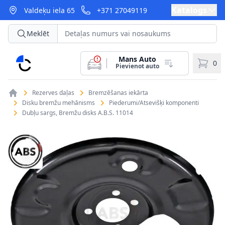
Katalogs
Valdeķu iela 65
+371 27049119
Meklēt
Mans Auto
CarParts
0
Pievienot auto
Rezerves daļas
Bremzēšanas iekārta
Disku bremžu mehānisms
Piederumi/Atsevišķi komponenti
Dubļu sargs, Bremžu disks A.B.S. 11014