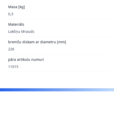
Masa [kg]
0,3
Materiāls
Lokšņu tērauds
bremžu diskam ar diametru [mm]
226
pāra artikulu numuri
11015
Footer