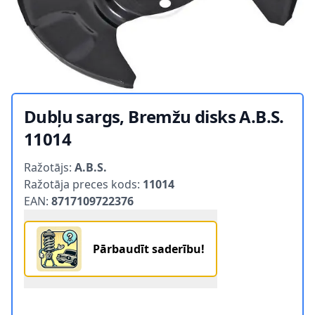
Dubļu sargs, Bremžu disks A.B.S.
11014
Product information
Ražotājs:
A.B.S.
Ražotāja preces kods:
11014
EAN:
8717109722376
Pārbaudīt saderību!