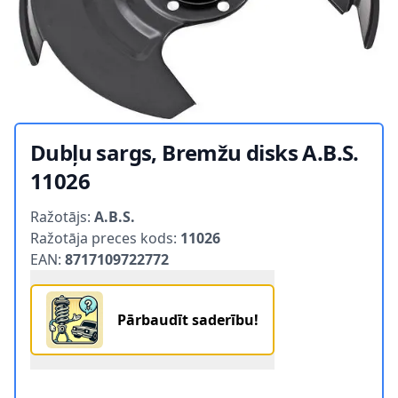
Dubļu sargs, Bremžu disks A.B.S.
11026
Product information
Ražotājs:
A.B.S.
Ražotāja preces kods:
11026
EAN:
8717109722772
Pārbaudīt saderību!