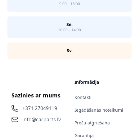
9:00 – 18:00
Se.
10:00 – 14:00
Sv.
Informācija
Sazinies ar mums
Kontakti
+371 27049119
Iegādāšanās noteikumi
info@carparts.lv
Preču atgriešana
Garantija