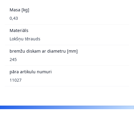
Masa [kg]
0,43
Materiāls
Lokšņu tērauds
bremžu diskam ar diametru [mm]
245
pāra artikulu numuri
11027
Footer