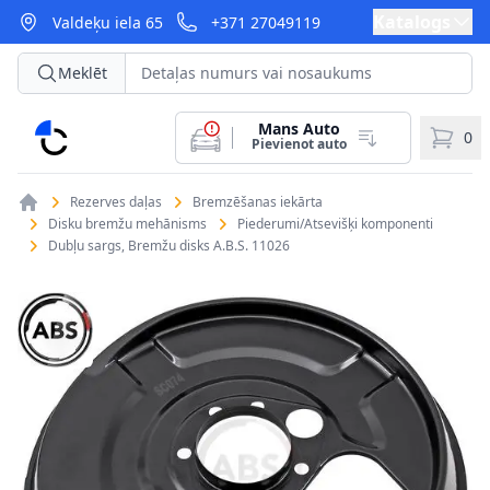
Katalogs
Valdeķu iela 65
+371 27049119
Meklēt
Mans Auto
CarParts
0
Pievienot auto
Rezerves daļas
Bremzēšanas iekārta
Disku bremžu mehānisms
Piederumi/Atsevišķi komponenti
Dubļu sargs, Bremžu disks A.B.S. 11026