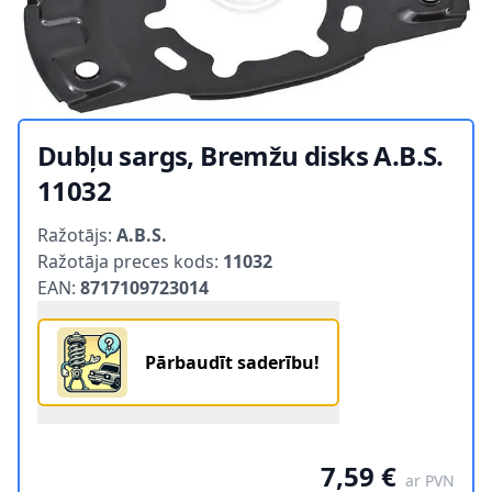
Dubļu sargs, Bremžu disks A.B.S.
11032
Product information
Ražotājs:
A.B.S.
Ražotāja preces kods:
11032
EAN:
8717109723014
Pārbaudīt saderību!
7,59 €
ar PVN