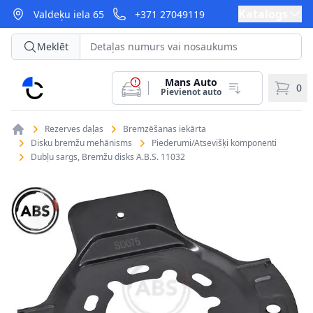
Katalogs
Valdeķu iela 65
+371 27049119
Meklēt
Mans Auto
CarParts
0
Pievienot auto
Rezerves daļas
Bremzēšanas iekārta
Disku bremžu mehānisms
Piederumi/Atsevišķi komponenti
Dubļu sargs, Bremžu disks A.B.S. 11032