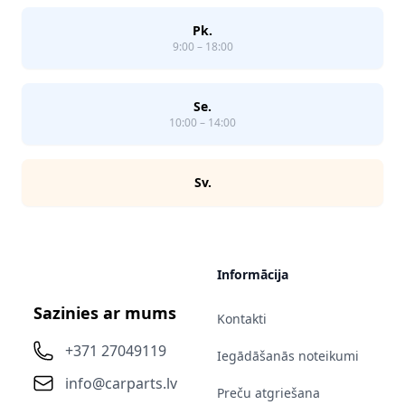
Pk.
9:00 – 18:00
Se.
10:00 – 14:00
Sv.
Informācija
Sazinies ar mums
Kontakti
+371 27049119
Iegādāšanās noteikumi
info@carparts.lv
Preču atgriešana