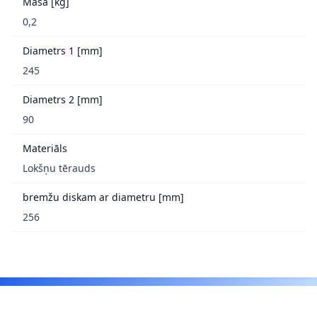
Masa [kg]
0,2
Diametrs 1 [mm]
245
Diametrs 2 [mm]
90
Materiāls
Lokšņu tērauds
bremžu diskam ar diametru [mm]
256
Footer