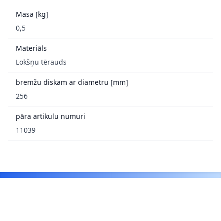
Masa [kg]
0,5
Materiāls
Lokšņu tērauds
bremžu diskam ar diametru [mm]
256
pāra artikulu numuri
11039
Footer