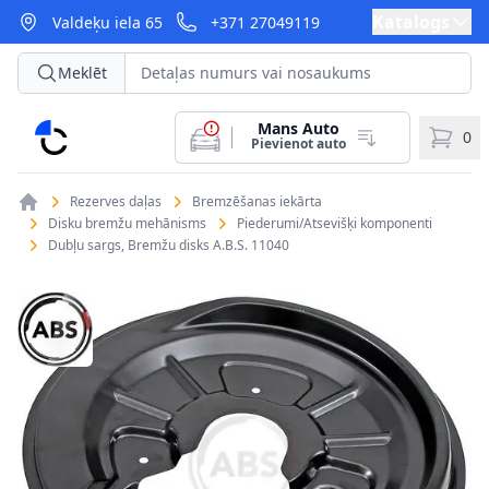
Katalogs
Valdeķu iela 65
+371 27049119
Meklēt
Mans Auto
CarParts
0
Pievienot auto
Rezerves daļas
Bremzēšanas iekārta
Disku bremžu mehānisms
Piederumi/Atsevišķi komponenti
Dubļu sargs, Bremžu disks A.B.S. 11040