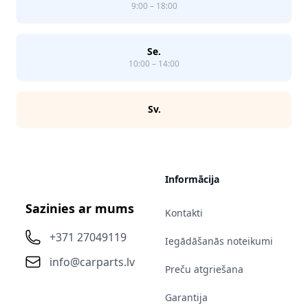
9:00 – 18:00
Se.
10:00 – 14:00
Sv.
Informācija
Sazinies ar mums
Kontakti
+371 27049119
Iegādāšanās noteikumi
info@carparts.lv
Preču atgriešana
Garantija