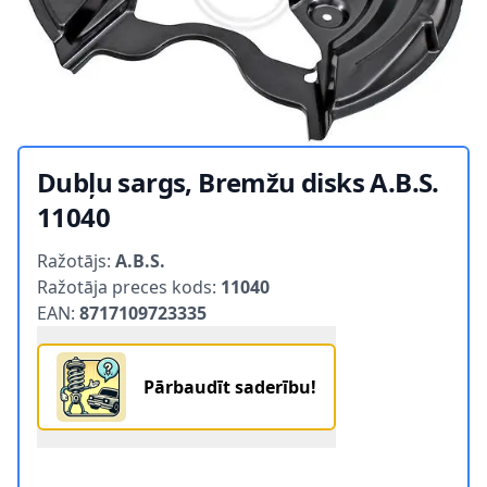
Dubļu sargs, Bremžu disks A.B.S.
11040
Product information
Ražotājs:
A.B.S.
Ražotāja preces kods:
11040
EAN:
8717109723335
Pārbaudīt saderību!