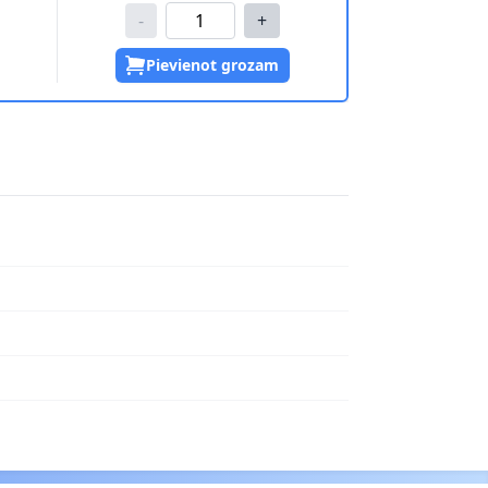
-
+
Pievienot grozam