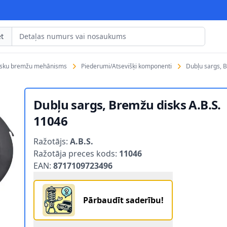
t
isku bremžu mehānisms
Piederumi/Atsevišķi komponenti
Dubļu sargs, 
Dubļu sargs, Bremžu disks A.B.S.
11046
Product information
Ražotājs:
A.B.S.
Ražotāja preces kods:
11046
EAN:
8717109723496
Pārbaudīt saderību!