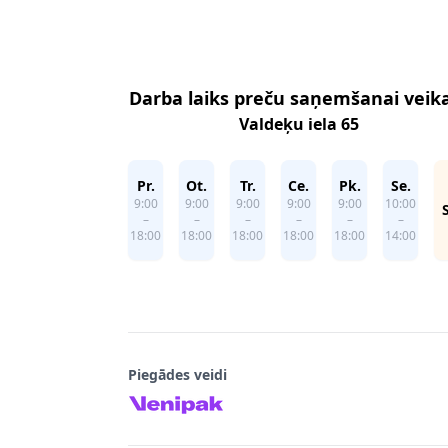
Footer
Darba laiks preču saņemšanai veik
Valdeķu iela 65
Pr.
Ot.
Tr.
Ce.
Pk.
Se.
9:00
9:00
9:00
9:00
9:00
10:00
–
–
–
–
–
–
18:00
18:00
18:00
18:00
18:00
14:00
Piegādes veidi