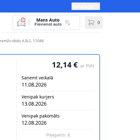
Katalogs
Mans Auto
0
Pievienot auto
Bremžu disks A.B.S. 11046
12,14 €
ar PVN
Saņemt veikalā
11.08.2026
Venipak kurjers
13.08.2026
Venipak pakomāts
12.08.2026
Pieejams:
8