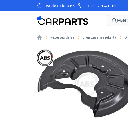
Valdeķu iela 65
+371 27049119
CarParts
Meklē
Rezerves daļas
Bremzēšanas iekārta
D