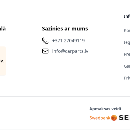
In
alā
Sazinies ar mums
Kon
+371 27049119
Ie
info@carparts.lv
Pr
Sv.
Gar
Pri
Apmaksas veidi