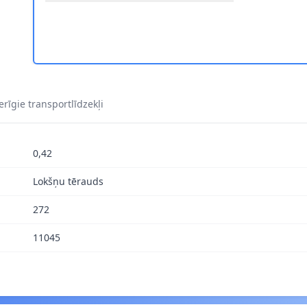
1
rīgie transportlīdzekļi
0,42
Lokšņu tērauds
272
11045