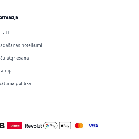
formācija
takti
gādāšanās noteikumi
eču atgriešana
antija
vātuma politika