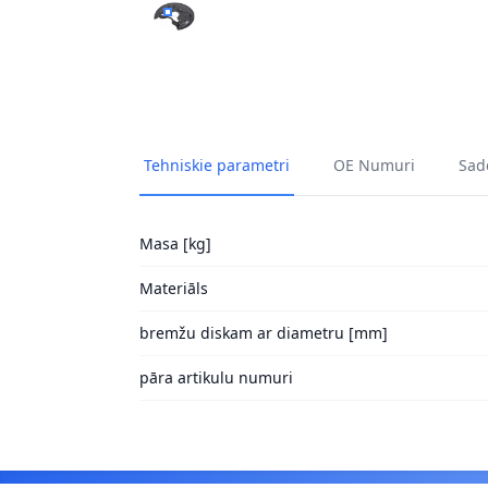
DUBĻU SARGS, BREMŽU DISKS A.B.S. 11046 
Tehniskie parametri
OE Numuri
Sade
Masa [kg]
Materiāls
bremžu diskam ar diametru [mm]
pāra artikulu numuri