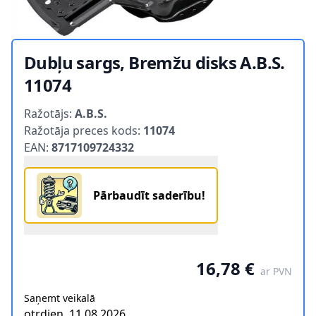
Dubļu sargs, Bremžu disks A.B.S.
11074
Product information
Ražotājs:
A.B.S.
Ražotāja preces kods:
11074
EAN:
8717109724332
Pārbaudīt saderību!
16,78 €
ar PVN
Saņemt veikalā
otrdien, 11.08.2026