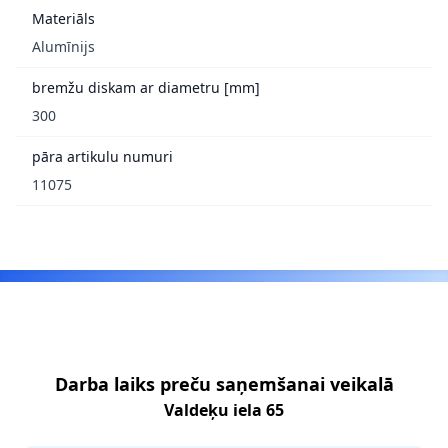
Materiāls
Alumīnijs
bremžu diskam ar diametru [mm]
300
pāra artikulu numuri
11075
Footer
Darba laiks preču saņemšanai veikalā
Valdeķu iela 65