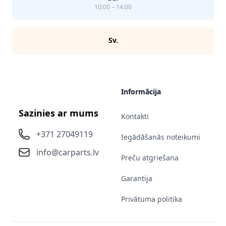
10:00 – 14:00
Sv.
Informācija
Sazinies ar mums
Kontakti
+371 27049119
Iegādāšanās noteikumi
info@carparts.lv
Preču atgriešana
Garantija
Privātuma politika