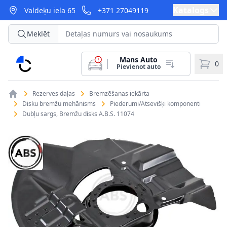
Katalogs
Valdeķu iela 65
+371 27049119
Meklēt
Mans Auto
CarParts
0
Pievienot auto
Rezerves daļas
Bremzēšanas iekārta
Disku bremžu mehānisms
Piederumi/Atsevišķi komponenti
Dubļu sargs, Bremžu disks A.B.S. 11074