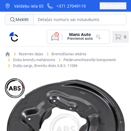
Katalogs
Valdeķu iela 65
+371 27049119
Meklēt
Mans Auto
CarParts
0
Pievienot auto
Rezerves daļas
Bremzēšanas iekārta
Disku bremžu mehānisms
Piederumi/Atsevišķi komponenti
Dubļu sargs, Bremžu disks A.B.S. 11086