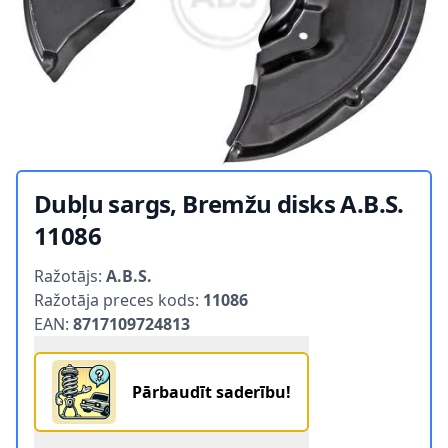
Dubļu sargs, Bremžu disks A.B.S.
11086
Product information
Ražotājs:
A.B.S.
Ražotāja preces kods:
11086
EAN:
8717109724813
Pārbaudīt saderību!