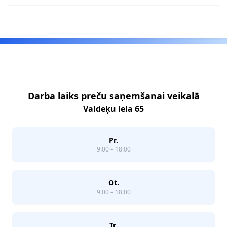
Footer
Darba laiks preču saņemšanai veikalā
Valdeķu iela 65
Pr.
9:00 – 18:00
Ot.
9:00 – 18:00
Tr.