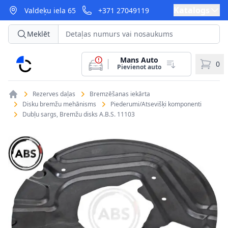
Katalogs
Valdeķu iela 65
+371 27049119
Meklēt
Mans Auto
CarParts
0
Pievienot auto
Rezerves daļas
Bremzēšanas iekārta
Disku bremžu mehānisms
Piederumi/Atsevišķi komponenti
Dubļu sargs, Bremžu disks A.B.S. 11103