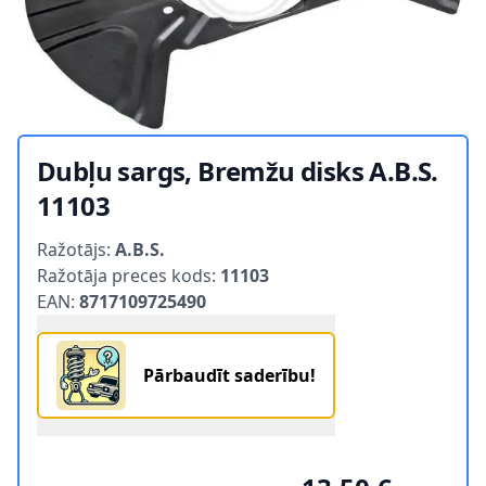
Dubļu sargs, Bremžu disks A.B.S.
11103
Product information
Ražotājs:
A.B.S.
Ražotāja preces kods:
11103
EAN:
8717109725490
Pārbaudīt saderību!