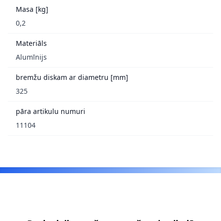
Masa [kg]
0,2
Materiāls
Alumīnijs
bremžu diskam ar diametru [mm]
325
pāra artikulu numuri
11104
Footer