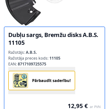
Dubļu sargs, Bremžu disks A.B.S.
11105
Product information
Ražotājs:
A.B.S.
Ražotāja preces kods:
11105
EAN:
8717109725575
Pārbaudīt saderību!
12,95 €
ar PVN