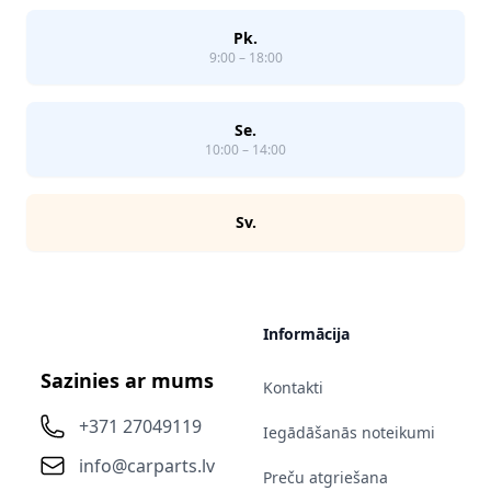
Pk.
9:00 – 18:00
Se.
10:00 – 14:00
Sv.
Informācija
Sazinies ar mums
Kontakti
+371 27049119
Iegādāšanās noteikumi
info@carparts.lv
Preču atgriešana