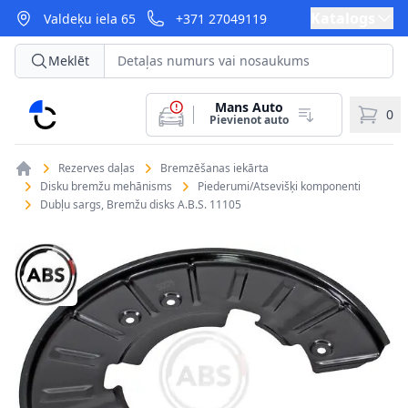
Katalogs
Valdeķu iela 65
+371 27049119
Meklēt
Mans Auto
CarParts
0
Pievienot auto
Rezerves daļas
Bremzēšanas iekārta
Disku bremžu mehānisms
Piederumi/Atsevišķi komponenti
Dubļu sargs, Bremžu disks A.B.S. 11105