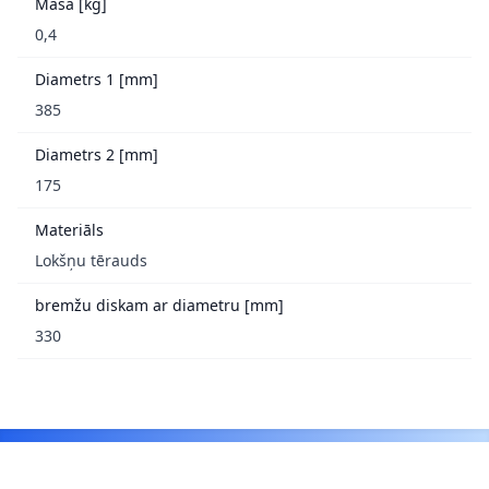
Masa [kg]
0,4
Diametrs 1 [mm]
385
Diametrs 2 [mm]
175
Materiāls
Lokšņu tērauds
bremžu diskam ar diametru [mm]
330
Footer