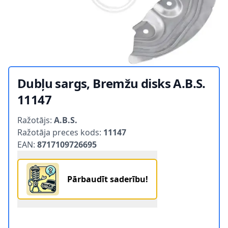
Dubļu sargs, Bremžu disks A.B.S.
11147
Product information
Ražotājs:
A.B.S.
Ražotāja preces kods:
11147
EAN:
8717109726695
Pārbaudīt saderību!