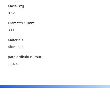
Masa [kg]
0,12
Diametrs 1 [mm]
300
Materiāls
Alumīnijs
pāra artikulu numuri
11076
Footer