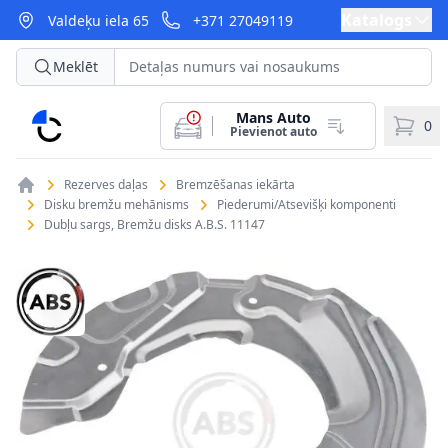
Katalogs
Valdeķu iela 65
+371 27049119
Meklēt
Mans Auto
CarParts
0
Pievienot auto
Rezerves daļas
Bremzēšanas iekārta
Disku bremžu mehānisms
Piederumi/Atsevišķi komponenti
Dubļu sargs, Bremžu disks A.B.S. 11147