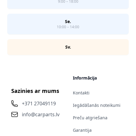
9:00 – 18:00
Se.
10:00 – 14:00
Sv.
Informācija
Sazinies ar mums
Kontakti
+371 27049119
Iegādāšanās noteikumi
info@carparts.lv
Preču atgriešana
Garantija