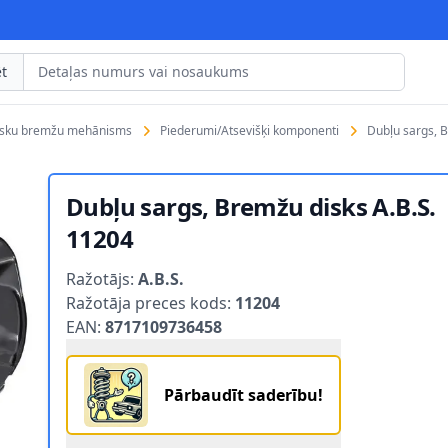
t
isku bremžu mehānisms
Piederumi/Atsevišķi komponenti
Dubļu sargs, 
Dubļu sargs, Bremžu disks A.B.S.
11204
Product information
Ražotājs:
A.B.S.
Ražotāja preces kods:
11204
EAN:
8717109736458
Pārbaudīt saderību!