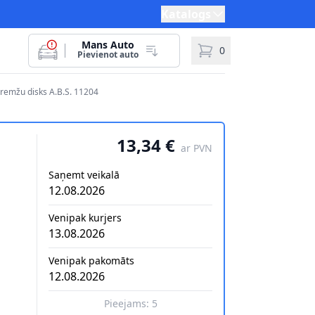
Katalogs
Mans Auto
0
Pievienot auto
Bremžu disks A.B.S. 11204
13,34 €
ar PVN
Saņemt veikalā
12.08.2026
Venipak kurjers
13.08.2026
Venipak pakomāts
12.08.2026
Pieejams:
5