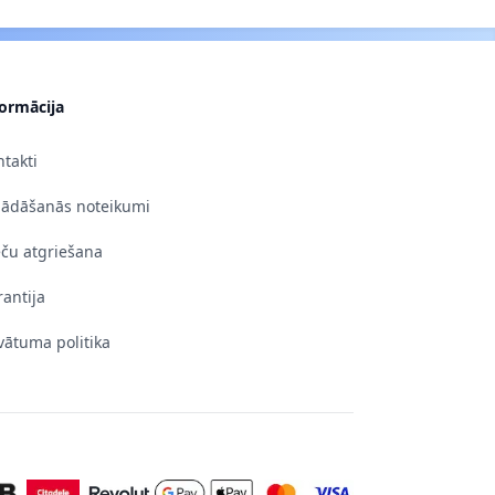
formācija
takti
gādāšanās noteikumi
eču atgriešana
antija
vātuma politika