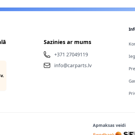
In
alā
Sazinies ar mums
Kon
+371 27049119
Ie
info@carparts.lv
Pr
Sv.
Gar
Pri
Apmaksas veidi