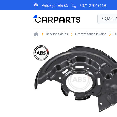
Valdeķu iela 65
+371 27049119
CarParts
Meklē
Rezerves daļas
Bremzēšanas iekārta
D