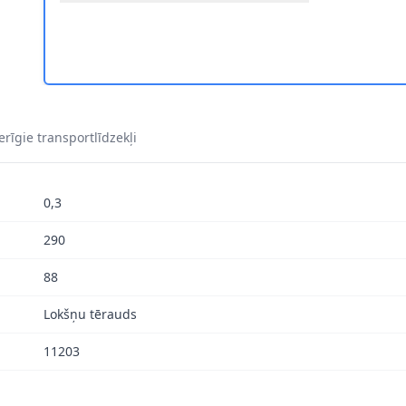
1
rīgie transportlīdzekļi
0,3
290
88
Lokšņu tērauds
11203