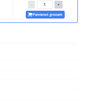
-
+
Pievienot grozam