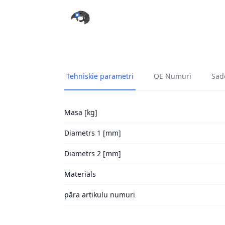
DUBĻU SARGS, BREMŽU DISKS A.B.S. 11204 
Tehniskie parametri
OE Numuri
Sade
Masa [kg]
Diametrs 1 [mm]
Diametrs 2 [mm]
Materiāls
pāra artikulu numuri