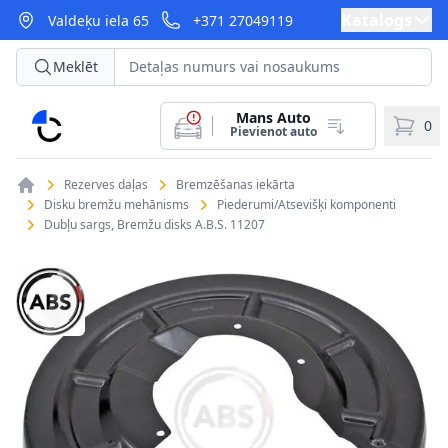
Katalogs
Valdeķu iela 65
+371 27049119
Meklēt
Mans Auto
CarParts
0
Pievienot auto
Rezerves daļas
Bremzēšanas iekārta
Disku bremžu mehānisms
Piederumi/Atsevišķi komponenti
Dubļu sargs, Bremžu disks A.B.S. 11207