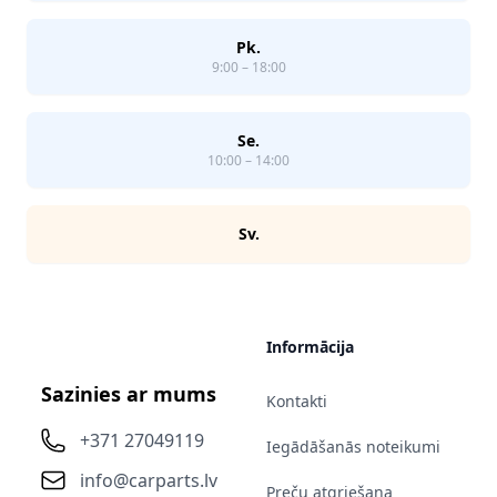
Pk.
9:00 – 18:00
Se.
10:00 – 14:00
Sv.
Informācija
Sazinies ar mums
Kontakti
+371 27049119
Iegādāšanās noteikumi
info@carparts.lv
Preču atgriešana