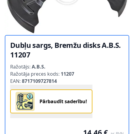
Dubļu sargs, Bremžu disks A.B.S.
11207
Product information
Ražotājs:
A.B.S.
Ražotāja preces kods:
11207
EAN:
8717109727814
Pārbaudīt saderību!
14,46 €
ar PVN