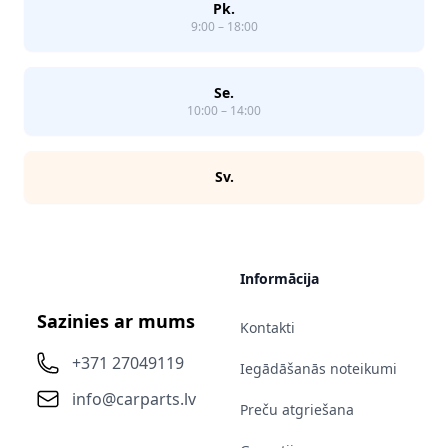
Pk.
9:00 – 18:00
Se.
10:00 – 14:00
Sv.
Informācija
Sazinies ar mums
Kontakti
+371 27049119
Iegādāšanās noteikumi
info@carparts.lv
Preču atgriešana