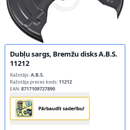
Dubļu sargs, Bremžu disks A.B.S.
11212
Product information
Ražotājs:
A.B.S.
Ražotāja preces kods:
11212
EAN:
8717109727890
Pārbaudīt saderību!