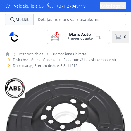
Katalogs
Valdeķu iela 65
+371 27049119
Meklēt
Mans Auto
CarParts
0
Pievienot auto
Rezerves daļas
Bremzēšanas iekārta
Disku bremžu mehānisms
Piederumi/Atsevišķi komponenti
Dubļu sargs, Bremžu disks A.B.S. 11212