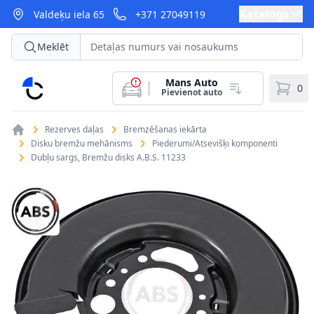
Katalogs
Valdeķu iela 65
+371 27049119
Meklēt
Mans Auto
CarParts
0
Pievienot auto
Rezerves daļas
Bremzēšanas iekārta
Disku bremžu mehānisms
Piederumi/Atsevišķi komponenti
Dubļu sargs, Bremžu disks A.B.S. 11233