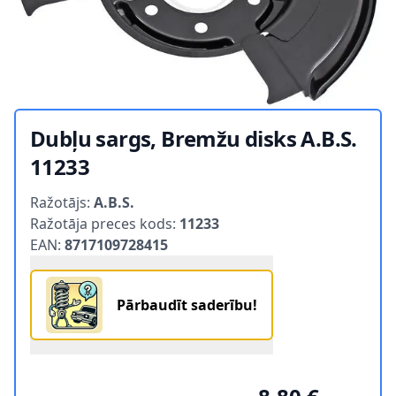
Dubļu sargs, Bremžu disks A.B.S.
11233
Product information
Ražotājs:
A.B.S.
Ražotāja preces kods:
11233
EAN:
8717109728415
Pārbaudīt saderību!