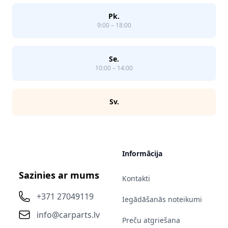
Pk.
9:00 – 18:00
Se.
10:00 – 14:00
Sv.
Informācija
Sazinies ar mums
Kontakti
+371 27049119
Iegādāšanās noteikumi
info@carparts.lv
Preču atgriešana