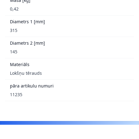
Masa [kg]
0,42
Diametrs 1 [mm]
315
Diametrs 2 [mm]
145
Materiāls
Lokšņu tērauds
pāra artikulu numuri
11235
Footer