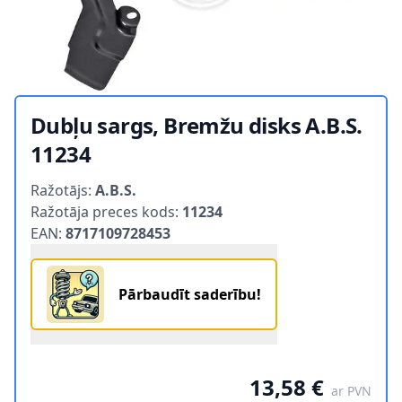
Dubļu sargs, Bremžu disks A.B.S.
11234
Product information
Ražotājs:
A.B.S.
Ražotāja preces kods:
11234
EAN:
8717109728453
Pārbaudīt saderību!
13,58 €
ar PVN