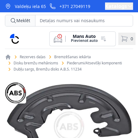
Katalogs
Valdeķu iela 65
+371 27049119
Meklēt
Mans Auto
CarParts
0
Pievienot auto
Rezerves daļas
Bremzēšanas iekārta
Disku bremžu mehānisms
Piederumi/Atsevišķi komponenti
Dubļu sargs, Bremžu disks A.B.S. 11234