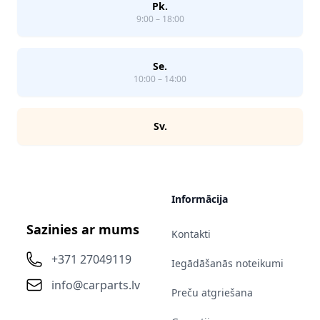
Pk.
9:00 – 18:00
Se.
10:00 – 14:00
Sv.
Informācija
Sazinies ar mums
Kontakti
+371 27049119
Iegādāšanās noteikumi
info@carparts.lv
Preču atgriešana