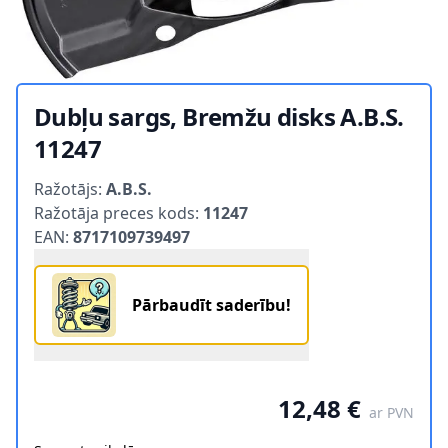
Dubļu sargs, Bremžu disks A.B.S.
11247
Product information
Ražotājs:
A.B.S.
Ražotāja preces kods:
11247
EAN:
8717109739497
Pārbaudīt saderību!
12,48 €
ar PVN