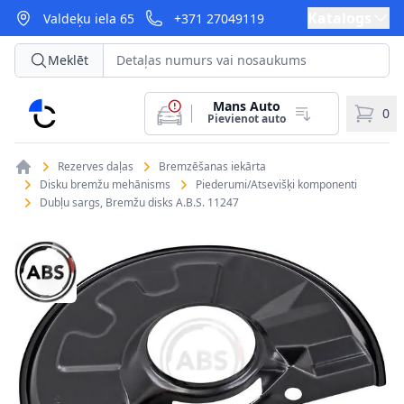
Katalogs
Valdeķu iela 65
+371 27049119
Meklēt
Mans Auto
CarParts
0
Pievienot auto
Rezerves daļas
Bremzēšanas iekārta
Disku bremžu mehānisms
Piederumi/Atsevišķi komponenti
Dubļu sargs, Bremžu disks A.B.S. 11247