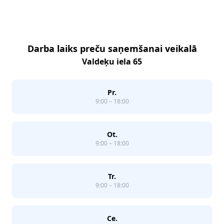
Footer
Darba laiks preču saņemšanai veikalā
Valdeķu iela 65
Pr.
9:00 – 18:00
Ot.
9:00 – 18:00
Tr.
9:00 – 18:00
Ce.