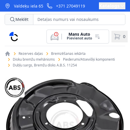
Katalogs
Valdeķu iela 65
+371 27049119
Meklēt
Mans Auto
CarParts
0
Pievienot auto
Rezerves daļas
Bremzēšanas iekārta
Disku bremžu mehānisms
Piederumi/Atsevišķi komponenti
Dubļu sargs, Bremžu disks A.B.S. 11254