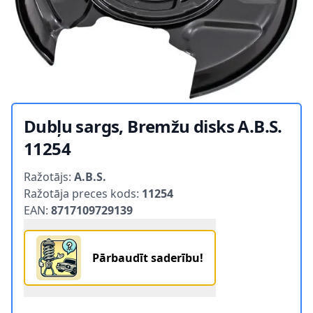
Dubļu sargs, Bremžu disks A.B.S.
11254
Product information
Ražotājs:
A.B.S.
Ražotāja preces kods:
11254
EAN:
8717109729139
Pārbaudīt saderību!