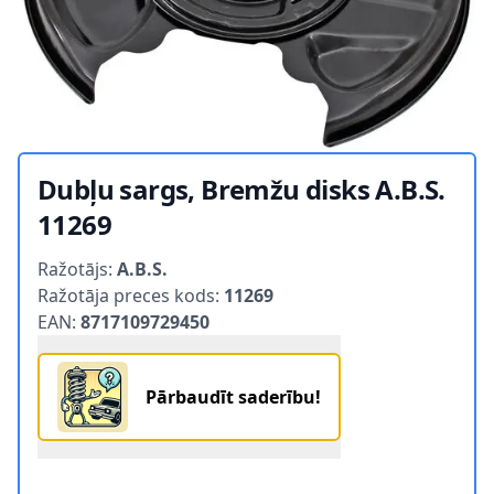
Dubļu sargs, Bremžu disks A.B.S.
11269
Product information
Ražotājs:
A.B.S.
Ražotāja preces kods:
11269
EAN:
8717109729450
Pārbaudīt saderību!