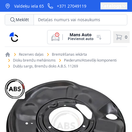
Katalogs
Valdeķu iela 65
+371 27049119
Meklēt
Mans Auto
CarParts
0
Pievienot auto
Rezerves daļas
Bremzēšanas iekārta
Disku bremžu mehānisms
Piederumi/Atsevišķi komponenti
Dubļu sargs, Bremžu disks A.B.S. 11269